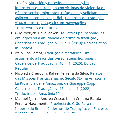
Triviño,
Situación y necesidades de las y los
intérpretes que trabajan con víctimas de violencia de
género sordas, migrantes, refugiadas y solicitantes de
asilo en el contexto español
,
Cadernos de Tradução:
v. 44 n. esp. 1 (2024): Circum-Navegações
Transtextuais e Culturais
Guy Rooryck, Lieve Jooken,
As Lettres philosophiques
em inglês ou a abudância da primeira tradução
,
Cadernos de Tradução: v. 39 n. 1 (2019): Retranslation
in Context
Italo Lins Lemos,
Tradução e metafísica: um
argumento a favor das personagens ficcionais
,
Cadernos de Tradução: v. 40 n. 1 (2020): Edição
Regular
Nicoletta Cherobin, Rafael Ferreira da Silva,
Relatos
das Missões Franciscanas no Século XIX na Amazônia:
La Provincia delle Amazzoni, de Giuseppe Coppi
,
Cadernos de Tradução: v. 42 n. esp. 1 (2022):
Traduzindo a Amazônia II
Manuel Ijurra, Andréa Cesco, Lilian Cristina Barata
Pereira Nascimento,
Província do Grão-Pará no
Império do Brasil
,
Cadernos de Tradução: v. 43 n. esp.