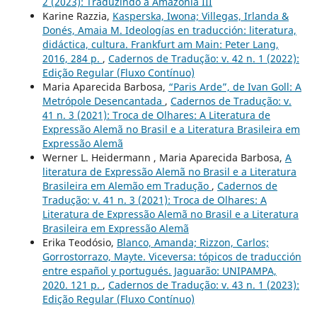
2 (2023): Traduzindo a Amazônia III
Karine Razzia,
Kasperska, Iwona; Villegas, Irlanda &
Donés, Amaia M. Ideologías en traducción: literatura,
didáctica, cultura. Frankfurt am Main: Peter Lang,
2016, 284 p.
,
Cadernos de Tradução: v. 42 n. 1 (2022):
Edição Regular (Fluxo Contínuo)
Maria Aparecida Barbosa,
“Paris Arde”, de Ivan Goll: A
Metrópole Desencantada
,
Cadernos de Tradução: v.
41 n. 3 (2021): Troca de Olhares: A Literatura de
Expressão Alemã no Brasil e a Literatura Brasileira em
Expressão Alemã
Werner L. Heidermann , Maria Aparecida Barbosa,
A
literatura de Expressão Alemã no Brasil e a Literatura
Brasileira em Alemão em Tradução
,
Cadernos de
Tradução: v. 41 n. 3 (2021): Troca de Olhares: A
Literatura de Expressão Alemã no Brasil e a Literatura
Brasileira em Expressão Alemã
Erika Teodósio,
Blanco, Amanda; Rizzon, Carlos;
Gorrostorrazo, Mayte. Viceversa: tópicos de traducción
entre español y portugués. Jaguarão: UNIPAMPA,
2020. 121 p.
,
Cadernos de Tradução: v. 43 n. 1 (2023):
Edição Regular (Fluxo Contínuo)