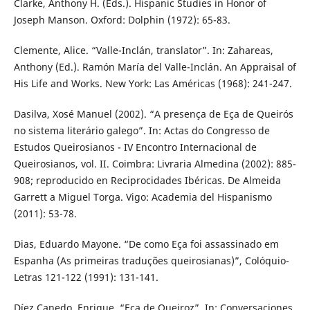
Clarke, Anthony H. (Eds.). Hispanic Studies in Honor of
Joseph Manson. Oxford: Dolphin (1972): 65-83.
Clemente, Alice. “Valle-Inclán, translator”. In: Zahareas,
Anthony (Ed.). Ramón María del Valle-Inclán. An Appraisal of
His Life and Works. New York: Las Américas (1968): 241-247.
Dasilva, Xosé Manuel (2002). “A presença de Eça de Queirós
no sistema literário galego”. In: Actas do Congresso de
Estudos Queirosianos - IV Encontro Internacional de
Queirosianos, vol. II. Coimbra: Livraria Almedina (2002): 885-
908; reproducido en Reciprocidades Ibéricas. De Almeida
Garrett a Miguel Torga. Vigo: Academia del Hispanismo
(2011): 53-78.
Dias, Eduardo Mayone. “De como Eça foi assassinado em
Espanha (As primeiras traduções queirosianas)”, Colóquio-
Letras 121-122 (1991): 131-141.
Díez Canedo, Enrique. “Eça de Queiroz”. In: Conversaciones