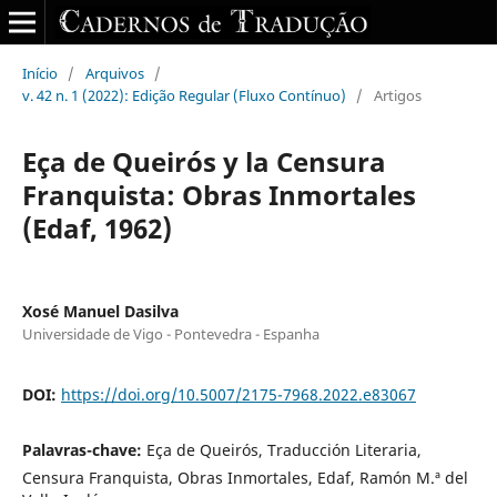
Início
/
Arquivos
/
v. 42 n. 1 (2022): Edição Regular (Fluxo Contínuo)
/
Artigos
Eça de Queirós y la Censura
Franquista: Obras Inmortales
(Edaf, 1962)
Xosé Manuel Dasilva
Universidade de Vigo - Pontevedra - Espanha
DOI:
https://doi.org/10.5007/2175-7968.2022.e83067
Palavras-chave:
Eça de Queirós, Traducción Literaria,
Censura Franquista, Obras Inmortales, Edaf, Ramón M.ª del