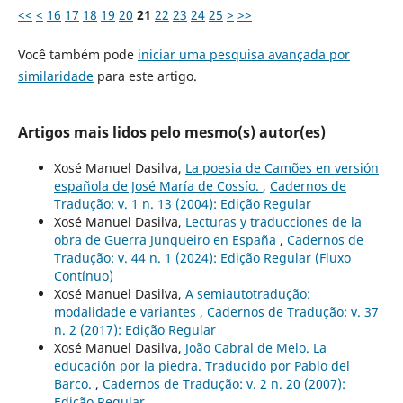
<<
<
16
17
18
19
20
21
22
23
24
25
>
>>
Você também pode
iniciar uma pesquisa avançada por
similaridade
para este artigo.
Artigos mais lidos pelo mesmo(s) autor(es)
Xosé Manuel Dasilva,
La poesia de Camões en versión
española de José María de Cossío.
,
Cadernos de
Tradução: v. 1 n. 13 (2004): Edição Regular
Xosé Manuel Dasilva,
Lecturas y traducciones de la
obra de Guerra Junqueiro en España
,
Cadernos de
Tradução: v. 44 n. 1 (2024): Edição Regular (Fluxo
Contínuo)
Xosé Manuel Dasilva,
A semiautotradução:
modalidade e variantes
,
Cadernos de Tradução: v. 37
n. 2 (2017): Edição Regular
Xosé Manuel Dasilva,
João Cabral de Melo. La
educación por la piedra. Traducido por Pablo del
Barco.
,
Cadernos de Tradução: v. 2 n. 20 (2007):
Edição Regular