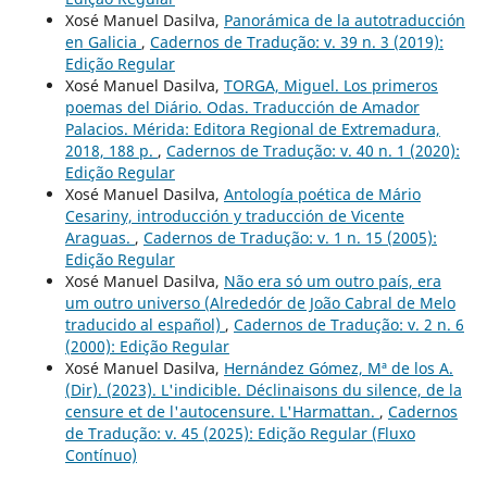
Xosé Manuel Dasilva,
Panorámica de la autotraducción
en Galicia
,
Cadernos de Tradução: v. 39 n. 3 (2019):
Edição Regular
Xosé Manuel Dasilva,
TORGA, Miguel. Los primeros
poemas del Diário. Odas. Traducción de Amador
Palacios. Mérida: Editora Regional de Extremadura,
2018, 188 p.
,
Cadernos de Tradução: v. 40 n. 1 (2020):
Edição Regular
Xosé Manuel Dasilva,
Antología poética de Mário
Cesariny, introducción y traducción de Vicente
Araguas.
,
Cadernos de Tradução: v. 1 n. 15 (2005):
Edição Regular
Xosé Manuel Dasilva,
Não era só um outro país, era
um outro universo (Alrededór de João Cabral de Melo
traducido al español)
,
Cadernos de Tradução: v. 2 n. 6
(2000): Edição Regular
Xosé Manuel Dasilva,
Hernández Gómez, Mª de los A.
(Dir). (2023). L'indicible. Déclinaisons du silence, de la
censure et de l'autocensure. L'Harmattan.
,
Cadernos
de Tradução: v. 45 (2025): Edição Regular (Fluxo
Contínuo)