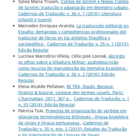
Sylvia Maria Trusen,
Contos de Grimm e Novos Contos
de Grimm: tradução e adaptação em Monteiro Lobato
,
Cadernos de Tradução: v. 36 n. 1 (2016): Literatura
Infantil e Juvenil
Mercedes Enríquez-Aranda,
La traducción editorial en
España: demandas y competencias profesionales del
traductor de libros en los ámbitos filosófico y
sociopolítico
,
Cadernos de Tradução: v. 35 n. 1 (2015):
Edição Regular
Lucinea Marcelino Villela, Célio José Losnak,
Abrindo
os olhos sobre a Ditadura Militar: audiodescrição
como recurso de manutenção da memória brasileira
,
Cadernos de Tradução: v. 36 n. 2 (2016): Edição
Regular
Elena Alcalde Peñalver,
BI TRA, Doubi. Banque,
finance & bourse. Lexique des termes usuels. París:
L’harmattan, 2011. 367 p.
,
Cadernos de Tradução: v. 1
n. 33 (2014): Edição Regular
Patricia Tuxi,
Proposta de organização de verbete em
glossários terminológicos bilíngues - língua brasileira
de sinais e língua portuguesa
,
Cadernos de
Tradução: v. 35 n. esp. 2 (2015): Estudos da Tradução
e da Interpretação de Línguas de Sinais