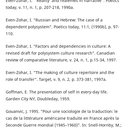
Even-Zohar, I. “‘Reality’ and realemes in narrative”. Poetics
today, v. 11, n. 1, p. 207-218, 1990a.
Even-Zohar, I. “Russian and Hebrew: The case of a
dependent polysystem”. Poetics today, 11:1, (1990b), p. 97-
110.
Even-Zohar, I. “Factors and dependencies in culture: A
revised draft for polysystem culture research”. Canadian
review of comparative literature, v. 24, n. 1, p.15-34, 1997.
Even-Zohar, I. “The making of culture repertoire and the
role of transfer”. Target, v. 9, n. 2, p. 373-381, 1997a.
Goffman, E. The presentation of self in every-day life.
Garden City NY, Doubleday, 1959.
Gouanvic, J. 1995. “Pour une sociologie de la traduction: le
cas de la littérature américaine traduite en France après la
Seconde Guerre mondial (1945–1960)”. In: Snell-Hornby, M.;