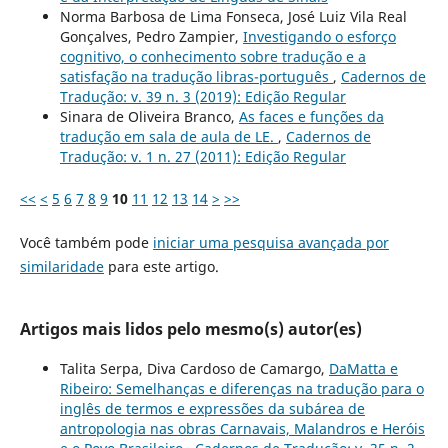
Norma Barbosa de Lima Fonseca, José Luiz Vila Real
Gonçalves, Pedro Zampier,
Investigando o esforço
cognitivo, o conhecimento sobre tradução e a
satisfação na tradução libras-português
,
Cadernos de
Tradução: v. 39 n. 3 (2019): Edição Regular
Sinara de Oliveira Branco,
As faces e funções da
tradução em sala de aula de LE.
,
Cadernos de
Tradução: v. 1 n. 27 (2011): Edição Regular
<<
<
5
6
7
8
9
10
11
12
13
14
>
>>
Você também pode
iniciar uma pesquisa avançada por
similaridade
para este artigo.
Artigos mais lidos pelo mesmo(s) autor(es)
Talita Serpa, Diva Cardoso de Camargo,
DaMatta e
Ribeiro: Semelhanças e diferenças na tradução para o
inglês de termos e expressões da subárea de
antropologia nas obras Carnavais, Malandros e Heróis