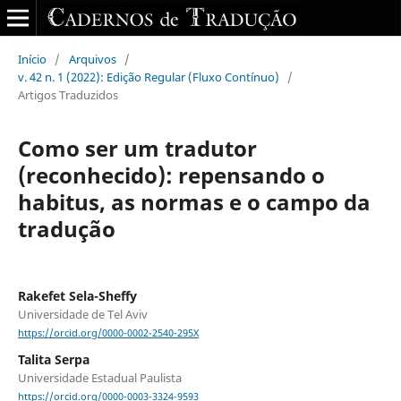
Início
/
Arquivos
/
v. 42 n. 1 (2022): Edição Regular (Fluxo Contínuo)
/
Artigos Traduzidos
Como ser um tradutor
(reconhecido): repensando o
habitus, as normas e o campo da
tradução
Rakefet Sela-Sheffy
Universidade de Tel Aviv
https://orcid.org/0000-0002-2540-295X
Talita Serpa
Universidade Estadual Paulista
https://orcid.org/0000-0003-3324-9593