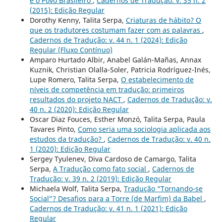
e o Povo Brasileiro
,
Cadernos de Tradução: v. 35 n. 2
(2015): Edição Regular
Dorothy Kenny, Talita Serpa,
Criaturas de hábito? O
que os tradutores costumam fazer com as palavras
,
Cadernos de Tradução: v. 44 n. 1 (2024): Edição
Regular (Fluxo Contínuo)
Amparo Hurtado Albir, Anabel Galán-Mañas, Annax
Kuznik, Christian Olalla-Soler, Patricia Rodríguez-Inés,
Lupe Romero, Talita Serpa,
O estabelecimento de
níveis de competência em tradução: primeiros
resultados do projeto NACT
,
Cadernos de Tradução: v.
40 n. 2 (2020): Edição Regular
Oscar Diaz Fouces, Esther Monzó, Talita Serpa, Paula
Tavares Pinto,
Como seria uma sociologia aplicada aos
estudos da tradução?
,
Cadernos de Tradução: v. 40 n.
1 (2020): Edição Regular
Sergey Tyulenev, Diva Cardoso de Camargo, Talita
Serpa,
A Tradução como fato social
,
Cadernos de
Tradução: v. 39 n. 2 (2019): Edição Regular
Michaela Wolf, Talita Serpa,
Tradução “Tornando-se
Social”? Desafios para a Torre (de Marfim) da Babel
,
Cadernos de Tradução: v. 41 n. 1 (2021): Edição
Regular