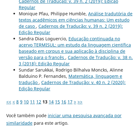
Cadernos de Tradução: v. 39 n. 2 (2019): Edição
Regular
Monique Pfau, Philippe Humble,
Análise tradutória de
textos acadêmicos em ciências humanas: Um estudo
de caso
,
Cadernos de Tradução: v. 39 n. 2 (2019):
Edição Regular
Sandra Dias Loguercio,
Educação continuada no
acervo TERMISUL: um estudo da linguagem científica
baseado em corpus e sua aplicação à disciplina de
versão para o francês
,
Cadernos de Tradução: v. 38 n.
3 (2018): Edição Regular
Sundar Sarukkai, Rodrigo Bilhalva Moncks, Alinne
Balduino P. Fernandes,
Matemática, linguagem e
tradução
,
Cadernos de Tradução: v. 40 n. 2 (2020):
Edição Regular
<<
<
8
9
10
11
12
13
14
15
16
17
>
>>
Você também pode
iniciar uma pesquisa avançada por
similaridade
para este artigo.