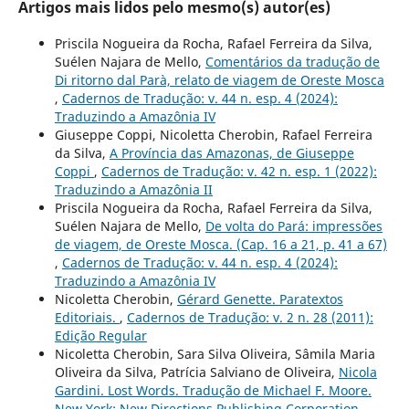
Artigos mais lidos pelo mesmo(s) autor(es)
Priscila Nogueira da Rocha, Rafael Ferreira da Silva,
Suélen Najara de Mello,
Comentários da tradução de
Di ritorno dal Parà, relato de viagem de Oreste Mosca
,
Cadernos de Tradução: v. 44 n. esp. 4 (2024):
Traduzindo a Amazônia IV
Giuseppe Coppi, Nicoletta Cherobin, Rafael Ferreira
da Silva,
A Província das Amazonas, de Giuseppe
Coppi
,
Cadernos de Tradução: v. 42 n. esp. 1 (2022):
Traduzindo a Amazônia II
Priscila Nogueira da Rocha, Rafael Ferreira da Silva,
Suélen Najara de Mello,
De volta do Pará: impressões
de viagem, de Oreste Mosca. (Cap. 16 a 21, p. 41 a 67)
,
Cadernos de Tradução: v. 44 n. esp. 4 (2024):
Traduzindo a Amazônia IV
Nicoletta Cherobin,
Gérard Genette. Paratextos
Editoriais.
,
Cadernos de Tradução: v. 2 n. 28 (2011):
Edição Regular
Nicoletta Cherobin, Sara Silva Oliveira, Sâmila Maria
Oliveira da Silva, Patrícia Salviano de Oliveira,
Nicola
Gardini. Lost Words. Tradução de Michael F. Moore.
New York: New Directions Publishing Corporation,