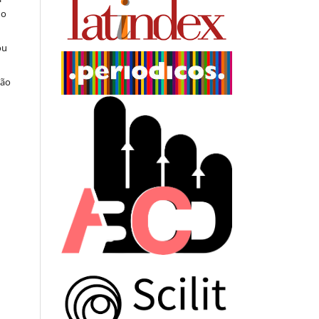
do
ou
ção