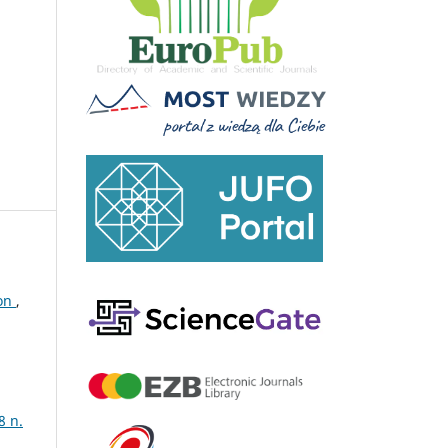
ion
,
8 n.