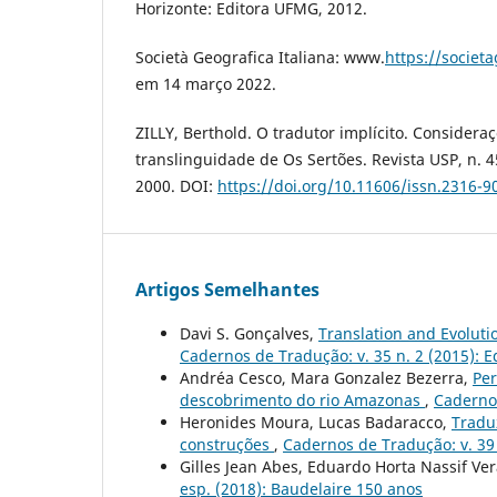
Horizonte: Editora UFMG, 2012.
Società Geografica Italiana: www.
https://societa
em 14 março 2022.
ZILLY, Berthold. O tradutor implícito. Considera
translinguidade de Os Sertões. Revista USP, n. 4
2000. DOI:
https://doi.org/10.11606/issn.2316-9
Artigos Semelhantes
Davi S. Gonçalves,
Translation and Evolutio
Cadernos de Tradução: v. 35 n. 2 (2015): 
Andréa Cesco, Mara Gonzalez Bezerra,
Per
descobrimento do rio Amazonas
,
Cadernos
Heronides Moura, Lucas Badaracco,
Tradu
construções
,
Cadernos de Tradução: v. 39 
Gilles Jean Abes, Eduardo Horta Nassif Ve
esp. (2018): Baudelaire 150 anos