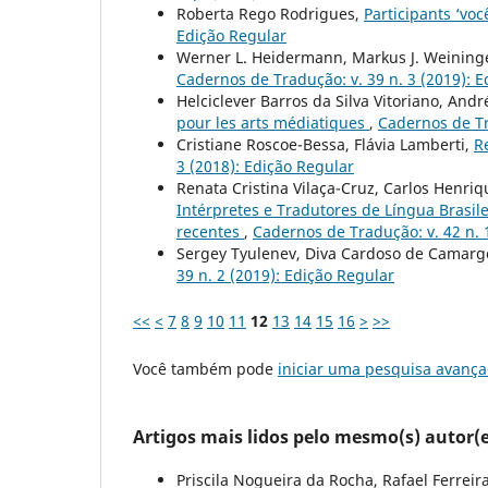
Roberta Rego Rodrigues,
Participants ‘voc
Edição Regular
Werner L. Heidermann, Markus J. Weining
Cadernos de Tradução: v. 39 n. 3 (2019): 
Helciclever Barros da Silva Vitoriano, And
pour les arts médiatiques
,
Cadernos de Tr
Cristiane Roscoe-Bessa, Flávia Lamberti,
R
3 (2018): Edição Regular
Renata Cristina Vilaça-Cruz, Carlos Henr
Intérpretes e Tradutores de Língua Brasil
recentes
,
Cadernos de Tradução: v. 42 n. 
Sergey Tyulenev, Diva Cardoso de Camargo
39 n. 2 (2019): Edição Regular
<<
<
7
8
9
10
11
12
13
14
15
16
>
>>
Você também pode
iniciar uma pesquisa avança
Artigos mais lidos pelo mesmo(s) autor(e
Priscila Nogueira da Rocha, Rafael Ferreir