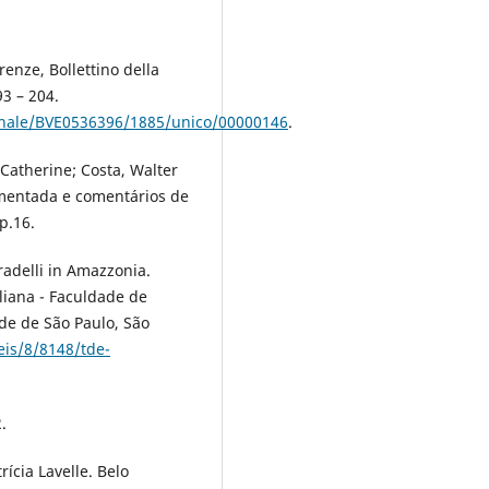
enze, Bollettino della
93 – 204.
iornale/BVE0536396/1885/unico/00000146
.
 Catherine; Costa, Walter
omentada e comentários de
 p.16.
radelli in Amazzonia.
liana - Faculdade de
ade de São Paulo, São
eis/8/8148/tde-
.
ícia Lavelle. Belo