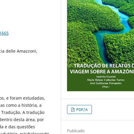
91665
cia delle Amazzoni,
los, e foram estudadas,
nas como a história, a
PDF/A
a Tradução. A tradução
entro desta área, por
ida e das questões
Publicado
tradutório, estabelecendo,