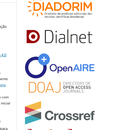
ução
a
 4.0
a
mente
mons
o com
inicial
r
 para