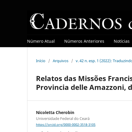
Número Atual
Números Anteriores
Notícias
Início
/
Arquivos
/
v. 42 n. esp. 1 (2022): Traduzind
Relatos das Missões Franci
Provincia delle Amazzoni, 
Nicoletta Cherobin
Universidade Federal do Ceará
https://orcid.org/0000-0002-3518-3105