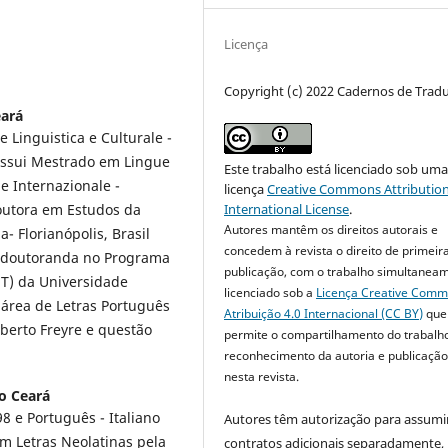
Licença
Copyright (c) 2022 Cadernos de Trad
eará
 Linguistica e Culturale -
 Possui Mestrado em Lingue
Este trabalho está licenciado sob um
 Internazionale -
licença
Creative Commons Attribution
 Doutora em Estudos da
International License
.
Autores mantêm os direitos autorais e
- Florianópolis, Brasil
concedem à revista o direito de primeir
s-doutoranda no Programa
publicação, com o trabalho simultanea
T) da Universidade
licenciado sob a
Licença Creative Com
 área de Letras Português
Atribuição 4.0 Internacional (CC BY)
que
lberto Freyre e questão
permite o compartilhamento do trabalh
reconhecimento da autoria e publicação 
nesta revista.
o Ceará
8 e Português - Italiano
Autores têm autorização para assumi
em Letras Neolatinas pela
contratos adicionais separadamente,