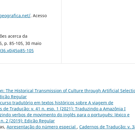
geografica.net/
. Acesso
ções acerca da
5, p. 85-105, 30 maio
036.v0i45p85-105
n: The Historical Transmission of Culture through Artificial Select
Edição Regular
curso tradutório em textos históricos sobre A viagem de
 de Tradução: v. 41 n. esp. 1 (2021): Traduzindo a Amazônia I
zindo verbos de movimento do inglês para o português: léxico e
n. 2 (2019): Edição Regular
ras,
Apresentação do número especial
,
Cadernos de Tradução: v. 3