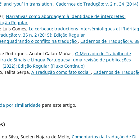
ê’ and ‘you’ in translation
,
Cadernos de Tradução: v. 2 n. 34 (2014)
er,
Narrativas como abordagem à identidade de intérpretes
,
Edição Regular
ré Luís Gomes,
Le corbeau: traductions intersémiotiques et l'hérita
adução: v. 35 n. 2 (2015): Edição Regular
eenquadrando o conflito na tradução
,
Cadernos de Tradução: v. 38
ique Rodrigues, Anabel Galán-Mañas,
O Mercado de Trabalho de
eira de Sinais e Língua Portuguesa: uma revisão de publicações
1 (2022): Edição Regular (Fluxo Contínuo)
, Talita Serpa,
A Tradução como fato social
,
Cadernos de Tradução
da por similaridade
para este artigo.
s)
a da Silva, Suélen Najara de Mello,
Comentários da tradução de Di