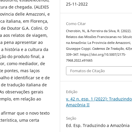
25-11-2022
tura de chegada. (ALEXIS
rovincia delle Amazzoni, e
ica italiana, em Florença,
Como Citar
de Doutor G.A. Colini. O
Cherobin, N., & Ferreira da Silva, R. (2022).
a aos relatos de viagem,
Relatos das Missões Franciscanas no Século
 a pena apresentar ao
na Amazônia: La Provincia delle Amazzoni,
Giuseppe Coppi.
Cadernos De Tradução
,
42
(e
a história e a cultura da
339–347. https://doi.org/10.5007/2175-
ão do produto final, a
7968.2022.e91665
utor, como mediador, de
te pontes, mas laços
Fomatos de Citação
balho é identificar se e de
de tradução italiana de
Edição
 As observações gerais
v. 42 n. esp. 1 (2022): Traduzindo
xemplo, em relação ao
Amazônia II
el afirmar que o novo texto
Seção
terística, uma certa
Ed. Esp. Traduzindo a Amazônia