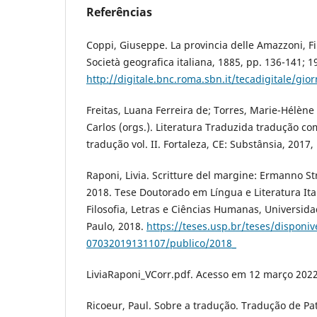
Referências
Coppi, Giuseppe. La provincia delle Amazzoni, Fir
Società geografica italiana, 1885, pp. 136-141; 1
http://digitale.bnc.roma.sbn.it/tecadigitale/g
Freitas, Luana Ferreira de; Torres, Marie-Hélène
Carlos (orgs.). Literatura Traduzida tradução c
tradução vol. II. Fortaleza, CE: Substânsia, 2017,
Raponi, Livia. Scritture del margine: Ermanno St
2018. Tese Doutorado em Língua e Literatura Ita
Filosofia, Letras e Ciências Humanas, Universid
Paulo, 2018.
https://teses.usp.br/teses/disponiv
07032019131107/publico/2018_
LiviaRaponi_VCorr.pdf. Acesso em 12 março 2022
Ricoeur, Paul. Sobre a tradução. Tradução de Patr