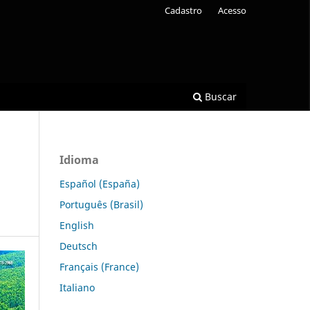
Cadastro
Acesso
Buscar
Idioma
Español (España)
Português (Brasil)
English
Deutsch
Français (France)
Italiano