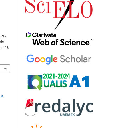
 XIX
 de
sp. 1),
 a