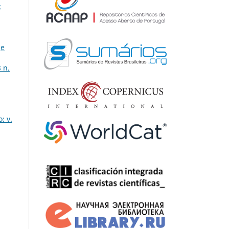
:
ge
 n.
: v.