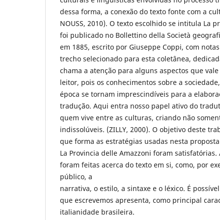
dessa forma, a conexão do texto fonte com a cul
NOUSS, 2010). O texto escolhido se intitula La p
foi publicado no Bollettino della Società geograf
em 1885, escrito por Giuseppe Coppi, com notas 
trecho selecionado para esta coletânea, dedicad
chama a atenção para alguns aspectos que vale
leitor, pois os conhecimentos sobre a sociedade, 
época se tornam imprescindíveis para a elaboraç
tradução. Aqui entra nosso papel ativo do trad
quem vive entre as culturas, criando não somen
indissolúveis. (ZILLY, 2000). O objetivo deste tra
que forma as estratégias usadas nesta proposta 
La Provincia delle Amazzoni foram satisfatórias.
foram feitas acerca do texto em si, como, por e
público, a
narrativa, o estilo, a sintaxe e o léxico. É possív
que escrevemos apresenta, como principal carac
italianidade brasileira.