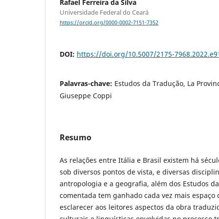
Rafael Ferreira da Silva
Universidade Federal do Ceará
https://orcid.org/0000-0002-7151-7352
DOI:
https://doi.org/10.5007/2175-7968.2022.e
Palavras-chave:
Estudos da Tradução, La Provin
Giuseppe Coppi
Resumo
As relações entre Itália e Brasil existem há sécu
sob diversos pontos de vista, e diversas discipli
antropologia e a geografia, além dos Estudos d
comentada tem ganhado cada vez mais espaço d
esclarecer aos leitores aspectos da obra traduz
culturais e linguísticas envolvidas no processo 