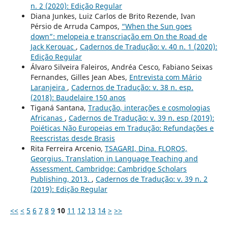
n. 2 (2020): Edição Regular
Diana Junkes, Luiz Carlos de Brito Rezende, Ivan
Pérsio de Arruda Campos,
“When the Sun goes
down”: melopeia e transcriação em On the Road de
Jack Kerouac
,
Cadernos de Tradução: v. 40 n. 1 (2020):
Edição Regular
Álvaro Silveira Faleiros, Andréa Cesco, Fabiano Seixas
Fernandes, Gilles Jean Abes,
Entrevista com Mário
Laranjeira
,
Cadernos de Tradução: v. 38 n. esp.
(2018): Baudelaire 150 anos
Tiganá Santana,
Tradução, interações e cosmologias
Africanas
,
Cadernos de Tradução: v. 39 n. esp (2019):
Poiéticas Não Europeias em Tradução: Refundações e
Reescristas desde Brasis
Rita Ferreira Arcenio,
TSAGARI, Dina. FLOROS,
Georgius. Translation in Language Teaching and
Assessment. Cambridge: Cambridge Scholars
Publishing, 2013.
,
Cadernos de Tradução: v. 39 n. 2
(2019): Edição Regular
<<
<
5
6
7
8
9
10
11
12
13
14
>
>>