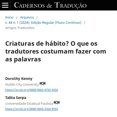
Início
/
Arquivos
/
v. 44 n. 1 (2024): Edição Regular (Fluxo Contínuo)
/
Artigos Traduzidos
Criaturas de hábito? O que os
tradutores costumam fazer com
as palavras
Dorothy Kenny
Dublin City University
https://orcid.org/0000-0002-4793-9256
Talita Serpa
Universidade Estadual Paulista
https://orcid.org/0000-0003-3324-9593