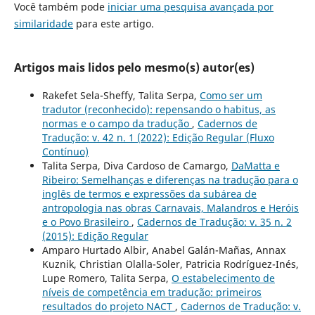
Você também pode
iniciar uma pesquisa avançada por
similaridade
para este artigo.
Artigos mais lidos pelo mesmo(s) autor(es)
Rakefet Sela-Sheffy, Talita Serpa,
Como ser um
tradutor (reconhecido): repensando o habitus, as
normas e o campo da tradução
,
Cadernos de
Tradução: v. 42 n. 1 (2022): Edição Regular (Fluxo
Contínuo)
Talita Serpa, Diva Cardoso de Camargo,
DaMatta e
Ribeiro: Semelhanças e diferenças na tradução para o
inglês de termos e expressões da subárea de
antropologia nas obras Carnavais, Malandros e Heróis
e o Povo Brasileiro
,
Cadernos de Tradução: v. 35 n. 2
(2015): Edição Regular
Amparo Hurtado Albir, Anabel Galán-Mañas, Annax
Kuznik, Christian Olalla-Soler, Patricia Rodríguez-Inés,
Lupe Romero, Talita Serpa,
O estabelecimento de
níveis de competência em tradução: primeiros
resultados do projeto NACT
,
Cadernos de Tradução: v.