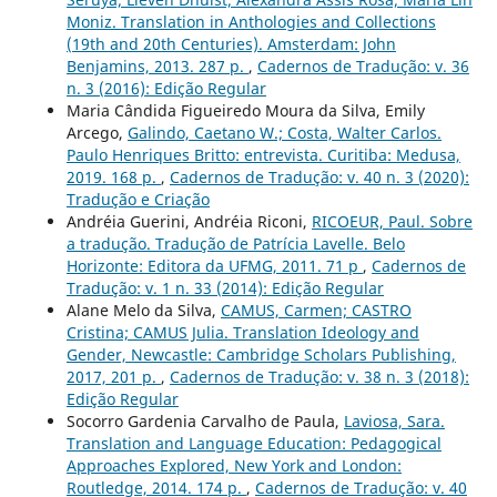
Moniz. Translation in Anthologies and Collections
(19th and 20th Centuries). Amsterdam: John
Benjamins, 2013. 287 p.
,
Cadernos de Tradução: v. 36
n. 3 (2016): Edição Regular
Maria Cândida Figueiredo Moura da Silva, Emily
Arcego,
Galindo, Caetano W.; Costa, Walter Carlos.
Paulo Henriques Britto: entrevista. Curitiba: Medusa,
2019. 168 p.
,
Cadernos de Tradução: v. 40 n. 3 (2020):
Tradução e Criação
Andréia Guerini, Andréia Riconi,
RICOEUR, Paul. Sobre
a tradução. Tradução de Patrícia Lavelle. Belo
Horizonte: Editora da UFMG, 2011. 71 p
,
Cadernos de
Tradução: v. 1 n. 33 (2014): Edição Regular
Alane Melo da Silva,
CAMUS, Carmen; CASTRO
Cristina; CAMUS Julia. Translation Ideology and
Gender, Newcastle: Cambridge Scholars Publishing,
2017, 201 p.
,
Cadernos de Tradução: v. 38 n. 3 (2018):
Edição Regular
Socorro Gardenia Carvalho de Paula,
Laviosa, Sara.
Translation and Language Education: Pedagogical
Approaches Explored, New York and London:
Routledge, 2014. 174 p.
,
Cadernos de Tradução: v. 40