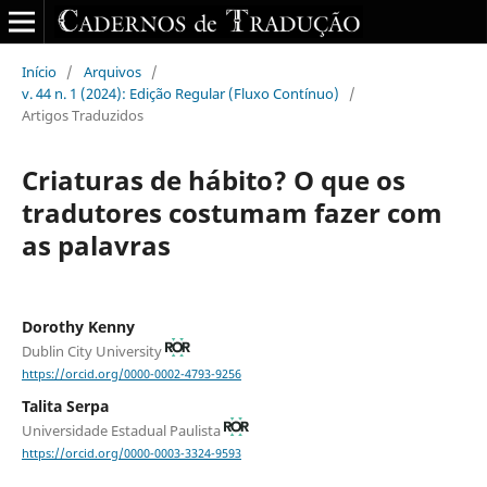
Início
/
Arquivos
/
v. 44 n. 1 (2024): Edição Regular (Fluxo Contínuo)
/
Artigos Traduzidos
Criaturas de hábito? O que os
tradutores costumam fazer com
as palavras
Dorothy Kenny
Dublin City University
https://orcid.org/0000-0002-4793-9256
Talita Serpa
Universidade Estadual Paulista
https://orcid.org/0000-0003-3324-9593