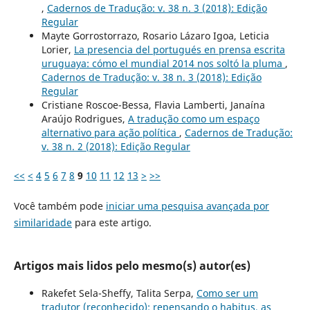
,
Cadernos de Tradução: v. 38 n. 3 (2018): Edição
Regular
Mayte Gorrostorrazo, Rosario Lázaro Igoa, Leticia
Lorier,
La presencia del portugués en prensa escrita
uruguaya: cómo el mundial 2014 nos soltó la pluma
,
Cadernos de Tradução: v. 38 n. 3 (2018): Edição
Regular
Cristiane Roscoe-Bessa, Flavia Lamberti, Janaína
Araújo Rodrigues,
A tradução como um espaço
alternativo para ação política
,
Cadernos de Tradução:
v. 38 n. 2 (2018): Edição Regular
<<
<
4
5
6
7
8
9
10
11
12
13
>
>>
Você também pode
iniciar uma pesquisa avançada por
similaridade
para este artigo.
Artigos mais lidos pelo mesmo(s) autor(es)
Rakefet Sela-Sheffy, Talita Serpa,
Como ser um
tradutor (reconhecido): repensando o habitus, as