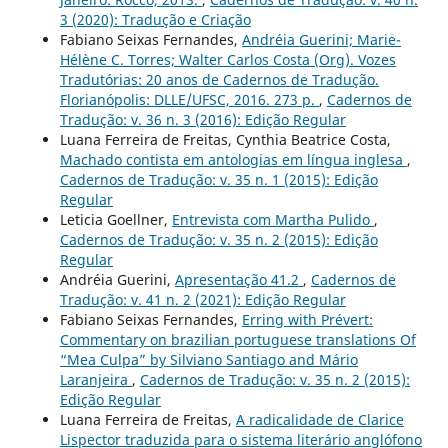
3 (2020): Tradução e Criação
Fabiano Seixas Fernandes,
Andréia Guerini; Marie-
Hélène C. Torres; Walter Carlos Costa (Org). Vozes
Tradutórias: 20 anos de Cadernos de Tradução.
Florianópolis: DLLE/UFSC, 2016. 273 p.
,
Cadernos de
Tradução: v. 36 n. 3 (2016): Edição Regular
Luana Ferreira de Freitas, Cynthia Beatrice Costa,
Machado contista em antologias em língua inglesa
,
Cadernos de Tradução: v. 35 n. 1 (2015): Edição
Regular
Leticia Goellner,
Entrevista com Martha Pulido
,
Cadernos de Tradução: v. 35 n. 2 (2015): Edição
Regular
Andréia Guerini,
Apresentação 41.2
,
Cadernos de
Tradução: v. 41 n. 2 (2021): Edição Regular
Fabiano Seixas Fernandes,
Erring with Prévert:
Commentary on brazilian portuguese translations Of
“Mea Culpa” by Silviano Santiago and Mário
Laranjeira
,
Cadernos de Tradução: v. 35 n. 2 (2015):
Edição Regular
Luana Ferreira de Freitas,
A radicalidade de Clarice
Lispector traduzida para o sistema literário anglófono