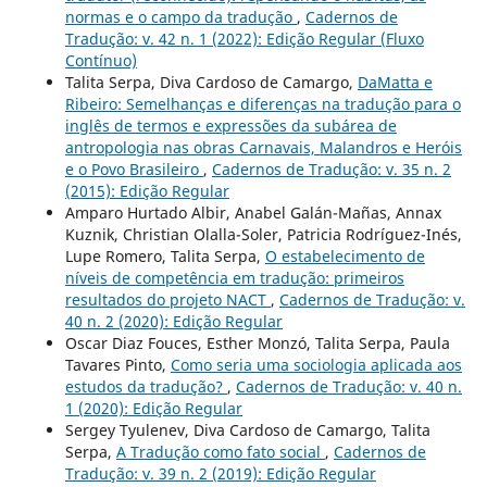
normas e o campo da tradução
,
Cadernos de
Tradução: v. 42 n. 1 (2022): Edição Regular (Fluxo
Contínuo)
Talita Serpa, Diva Cardoso de Camargo,
DaMatta e
Ribeiro: Semelhanças e diferenças na tradução para o
inglês de termos e expressões da subárea de
antropologia nas obras Carnavais, Malandros e Heróis
e o Povo Brasileiro
,
Cadernos de Tradução: v. 35 n. 2
(2015): Edição Regular
Amparo Hurtado Albir, Anabel Galán-Mañas, Annax
Kuznik, Christian Olalla-Soler, Patricia Rodríguez-Inés,
Lupe Romero, Talita Serpa,
O estabelecimento de
níveis de competência em tradução: primeiros
resultados do projeto NACT
,
Cadernos de Tradução: v.
40 n. 2 (2020): Edição Regular
Oscar Diaz Fouces, Esther Monzó, Talita Serpa, Paula
Tavares Pinto,
Como seria uma sociologia aplicada aos
estudos da tradução?
,
Cadernos de Tradução: v. 40 n.
1 (2020): Edição Regular
Sergey Tyulenev, Diva Cardoso de Camargo, Talita
Serpa,
A Tradução como fato social
,
Cadernos de
Tradução: v. 39 n. 2 (2019): Edição Regular