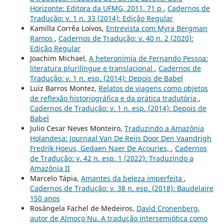
Horizonte: Editora da UFMG, 2011. 71 p
,
Cadernos de
Tradução: v. 1 n. 33 (2014): Edição Regular
Kamilla Corrêa Loivos,
Entrevista com Myra Bergman
Ramos
,
Cadernos de Tradução: v. 40 n. 2 (2020):
Edição Regular
Joachim Michael,
A heteronímia de Fernando Pessoa:
literatura plurilíngue e translacional
,
Cadernos de
Tradução: v. 1 n. esp. (2014): Depois de Babel
Luiz Barros Montez,
Relatos de viagens como objetos
de reflexão historiográfica e da prática tradutória
,
Cadernos de Tradução: v. 1 n. esp. (2014): Depois de
Babel
Julio Cesar Neves Monteiro,
Traduzindo a Amazônia
Holandesa: Journaal Van De Reijs Door Den Vaandrigh
Fredrik Hoeus, Gedaen Naer De Acouries,
,
Cadernos
de Tradução: v. 42 n. esp. 1 (2022): Traduzindo a
Amazônia II
Marcelo Tápia,
Amantes da beleza imperfeita
,
Cadernos de Tradução: v. 38 n. esp. (2018): Baudelaire
150 anos
Rosângela Fachel de Medeiros,
David Cronenberg,
autor de Almoço Nu. A tradução intersemiótica como