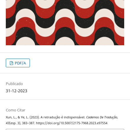
PDF/A
Publicado
31-12-2023
Como Citar
Xun, L., & Ye, L. (2023). A retradução é indispensável.
Cadernos De Tradução
,
43
(esp. 3), 383–387. https://doi.org/10.5007/2175-7968.2023.e97554