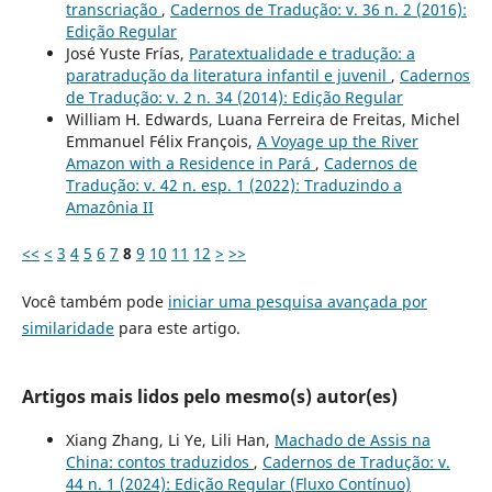
transcriação
,
Cadernos de Tradução: v. 36 n. 2 (2016):
Edição Regular
José Yuste Frías,
Paratextualidade e tradução: a
paratradução da literatura infantil e juvenil
,
Cadernos
de Tradução: v. 2 n. 34 (2014): Edição Regular
William H. Edwards, Luana Ferreira de Freitas, Michel
Emmanuel Félix François,
A Voyage up the River
Amazon with a Residence in Pará
,
Cadernos de
Tradução: v. 42 n. esp. 1 (2022): Traduzindo a
Amazônia II
<<
<
3
4
5
6
7
8
9
10
11
12
>
>>
Você também pode
iniciar uma pesquisa avançada por
similaridade
para este artigo.
Artigos mais lidos pelo mesmo(s) autor(es)
Xiang Zhang, Li Ye, Lili Han,
Machado de Assis na
China: contos traduzidos
,
Cadernos de Tradução: v.
44 n. 1 (2024): Edição Regular (Fluxo Contínuo)