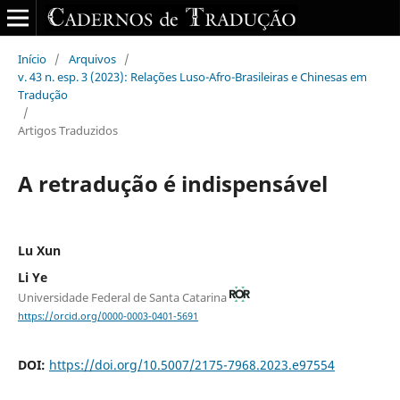
Início
/
Arquivos
/
v. 43 n. esp. 3 (2023): Relações Luso-Afro-Brasileiras e Chinesas em
Tradução
/
Artigos Traduzidos
A retradução é indispensável
Lu Xun
Li Ye
Universidade Federal de Santa Catarina
https://orcid.org/0000-0003-0401-5691
DOI:
https://doi.org/10.5007/2175-7968.2023.e97554