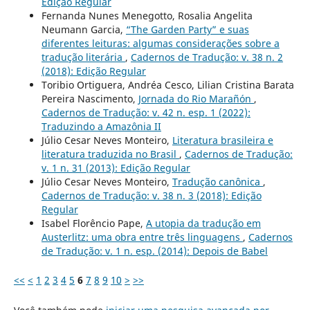
Edição Regular
Fernanda Nunes Menegotto, Rosalia Angelita
Neumann Garcia,
“The Garden Party” e suas
diferentes leituras: algumas considerações sobre a
tradução literária
,
Cadernos de Tradução: v. 38 n. 2
(2018): Edição Regular
Toribio Ortiguera, Andréa Cesco, Lilian Cristina Barata
Pereira Nascimento,
Jornada do Rio Marañón
,
Cadernos de Tradução: v. 42 n. esp. 1 (2022):
Traduzindo a Amazônia II
Júlio Cesar Neves Monteiro,
Literatura brasileira e
literatura traduzida no Brasil
,
Cadernos de Tradução:
v. 1 n. 31 (2013): Edição Regular
Júlio Cesar Neves Monteiro,
Tradução canônica
,
Cadernos de Tradução: v. 38 n. 3 (2018): Edição
Regular
Isabel Florêncio Pape,
A utopia da tradução em
Austerlitz: uma obra entre três linguagens
,
Cadernos
de Tradução: v. 1 n. esp. (2014): Depois de Babel
<<
<
1
2
3
4
5
6
7
8
9
10
>
>>