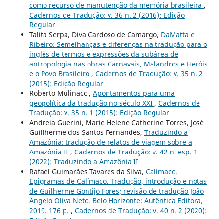
como recurso de manutenção da memória brasileira
,
Cadernos de Tradução: v. 36 n. 2 (2016): Edição
Regular
Talita Serpa, Diva Cardoso de Camargo,
DaMatta e
Ribeiro: Semelhanças e diferenças na tradução para o
inglês de termos e expressões da subárea de
antropologia nas obras Carnavais, Malandros e Heróis
e o Povo Brasileiro
,
Cadernos de Tradução: v. 35 n. 2
(2015): Edição Regular
Roberto Mulinacci,
Apontamentos para uma
geopolítica da tradução no século XXI
,
Cadernos de
Tradução: v. 35 n. 1 (2015): Edição Regular
Andreia Guerini, Marie Helene Catherine Torres, José
Guillherme dos Santos Fernandes,
Traduzindo a
Amazônia: tradução de relatos de viagem sobre a
Amazônia II
,
Cadernos de Tradução: v. 42 n. esp. 1
(2022): Traduzindo a Amazônia II
Rafael Guimarães Tavares da Silva,
Calímaco.
Epigramas de Calímaco. Tradução, introdução e notas
de Guilherme Gontijo Fores; revisão de tradução João
Angelo Oliva Neto. Belo Horizonte: Autêntica Editora,
2019. 176 p.
,
Cadernos de Tradução: v. 40 n. 2 (2020):