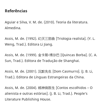
Referências
Aguiar e Silva, V. M. de. (2010). Teoria da literatura.
Almedina.
Assis, M. de. (1992). 幻灭三部曲 [Triologia realista]. (Y. L.
Weng, Trad.). Editora Li Jiang.
Assis, M. de. (1999). 金卡斯•博尔巴 [Quincas Borba]. (C. A.
Sun, Trad.). Editora de Tradução de Shanghai.
Assis, M. de. (2001). 沉默先生 [Dom Casmurro]. (J. B. Li,
Trad.). Editora de Línguas Estrangeiras da China.
Assis, M. de. (2004). 精神病医生 [Contos escolhidos – O
alienista e outras estórias]. (J. B. Li, Trad.). People’s
Literature Publishing House.