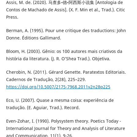
Assis, M. de. (2020). 马查多•德•阿西斯小说集 [Antologia de
Contos de Machado de Assis]. (X. F. Min et al., Trad.). Citic
Press.
Berman, A. (1995). Pour une critique des traductions: John
Donne. Éditions Gallimard.
Bloom, H. (2003). Gênio: os 100 autores mais criativos da
história da literatura. (J. R. O’Shea Trad.). Objetiva.
Cherobin, N. (2011). Gérard Genette. Paratextos Editoriais.
Cadernos de Tradução, 2(28), 225–229.
https://doi.org/10.5007/2175-7968.2011v2n28p225
Eco, U. (2007). Quase a mesma coisa: experiência de
tradução. (E. Aguiar, Trad.). Record.
Even-Zohar, I. (1990). Polysystem theory. Poetics Today -
International Journal for Theory and Analysis of Literature
and Communication, 11(1), 9-26.