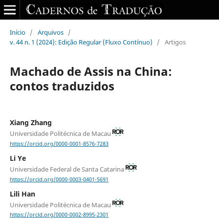
Início
/
Arquivos
/
v. 44 n. 1 (2024): Edição Regular (Fluxo Contínuo)
/
Artigos
Machado de Assis na China:
contos traduzidos
Xiang Zhang
Universidade Politécnica de Macau
https://orcid.org/0000-0001-8576-7283
Li Ye
Universidade Federal de Santa Catarina
https://orcid.org/0000-0003-0401-5691
Lili Han
Universidade Politécnica de Macau
https://orcid.org/0000-0002-8995-2301