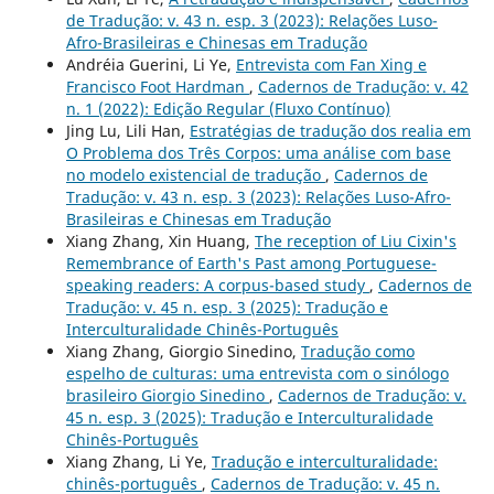
de Tradução: v. 43 n. esp. 3 (2023): Relações Luso-
Afro-Brasileiras e Chinesas em Tradução
Andréia Guerini, Li Ye,
Entrevista com Fan Xing e
Francisco Foot Hardman
,
Cadernos de Tradução: v. 42
n. 1 (2022): Edição Regular (Fluxo Contínuo)
Jing Lu, Lili Han,
Estratégias de tradução dos realia em
O Problema dos Três Corpos: uma análise com base
no modelo existencial de tradução
,
Cadernos de
Tradução: v. 43 n. esp. 3 (2023): Relações Luso-Afro-
Brasileiras e Chinesas em Tradução
Xiang Zhang, Xin Huang,
The reception of Liu Cixin's
Remembrance of Earth's Past among Portuguese-
speaking readers: A corpus-based study
,
Cadernos de
Tradução: v. 45 n. esp. 3 (2025): Tradução e
Interculturalidade Chinês-Português
Xiang Zhang, Giorgio Sinedino,
Tradução como
espelho de culturas: uma entrevista com o sinólogo
brasileiro Giorgio Sinedino
,
Cadernos de Tradução: v.
45 n. esp. 3 (2025): Tradução e Interculturalidade
Chinês-Português
Xiang Zhang, Li Ye,
Tradução e interculturalidade:
chinês-português
,
Cadernos de Tradução: v. 45 n.