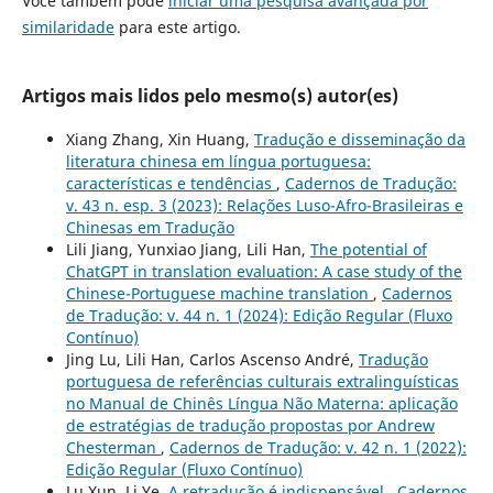
Você também pode
iniciar uma pesquisa avançada por
similaridade
para este artigo.
Artigos mais lidos pelo mesmo(s) autor(es)
Xiang Zhang, Xin Huang,
Tradução e disseminação da
literatura chinesa em língua portuguesa:
características e tendências
,
Cadernos de Tradução:
v. 43 n. esp. 3 (2023): Relações Luso-Afro-Brasileiras e
Chinesas em Tradução
Lili Jiang, Yunxiao Jiang, Lili Han,
The potential of
ChatGPT in translation evaluation: A case study of the
Chinese-Portuguese machine translation
,
Cadernos
de Tradução: v. 44 n. 1 (2024): Edição Regular (Fluxo
Contínuo)
Jing Lu, Lili Han, Carlos Ascenso André,
Tradução
portuguesa de referências culturais extralinguísticas
no Manual de Chinês Língua Não Materna: aplicação
de estratégias de tradução propostas por Andrew
Chesterman
,
Cadernos de Tradução: v. 42 n. 1 (2022):
Edição Regular (Fluxo Contínuo)
Lu Xun, Li Ye,
A retradução é indispensável
,
Cadernos