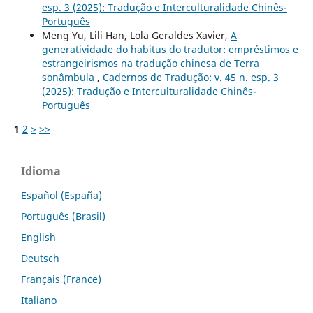
esp. 3 (2025): Tradução e Interculturalidade Chinês-
Português
Meng Yu, Lili Han, Lola Geraldes Xavier,
A
generatividade do habitus do tradutor: empréstimos e
estrangeirismos na tradução chinesa de Terra
sonâmbula
,
Cadernos de Tradução: v. 45 n. esp. 3
(2025): Tradução e Interculturalidade Chinês-
Português
1
2
>
>>
Idioma
Español (España)
Português (Brasil)
English
Deutsch
Français (France)
Italiano