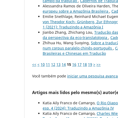
campo da tradução
,
Cadernos de Tradução:
Alessandra Ramos de Oliveira Harden, Th
europeu sobre a Amazônia Brasileira
,
Cad
Emilie Snethlage, Reinhard Michael Euge
von Theodor Koch- Grünberg, Zur Ethnog
1 (2021): Traduzindo a Amazônia I
Jianbo Zhang, Zhichang Lou,
Tradução das
da perspectiva da eco-translatologia
,
Cade
Zhihua Hu, Wang Suoying,
Sobre a traduç
num corpus paralelo chinês-português
,
C
Brasileiras e Chinesas em Tradução
<<
<
10
11
12
13
14
15
16
17
18
19
>
>>
Você também pode
iniciar uma pesquisa avança
Artigos mais lidos pelo mesmo(s) autor(e
Katia Aily Franco de Camargo,
O Rio Oiapo
esp. 4 (2024): Traduzindo a Amazônia IV
Katia Aily Franco de Camargo,
Charles Wie