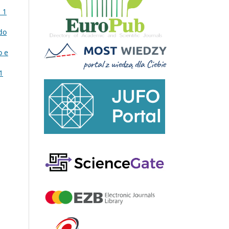
 1
do
o e
1