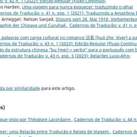
 v. 42 n. 1 (2022): Edição Regular (Fluxo Contínuo)
eo Harden,
Uma viagem para nunca esquecer: traduzindo o olhar
ernos de Tradução: v. 41 n. esp. 1 (2021): Traduzindo a Amazônia 
n Arnegger, Nelson Sanjad,
Sitzung vom 28. Mai 1910, Vorbemerku
raphie der Chipaya und Curuhaé
,
Cadernos de Tradução: v. 41 n. e
 palavras com carga cultural no romance 活着 (huó zhe, Viver) a pa
rnos de Tradução: v. 43 n. 1 (2023): Edição Regular (Fluxo Contínu
ão da estrutura chinesa "bu (mei) + verbo" para o português com 
adernos de Tradução: v. 43 n. esp. 3 (2023): Relações Luso-Afro-
da por similaridade
para este artigo.
s)
que visto por Théodore Lacordaire
,
Cadernos de Tradução: v. 44 n
ner: uma Relação entre Tradução e Relato de Viagem
,
Cadernos d