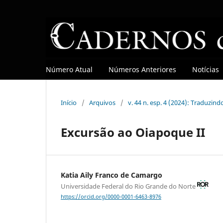
Número Atual
Números Anteriores
Notícias
Início
/
Arquivos
/
v. 44 n. esp. 4 (2024): Traduzin
Excursão ao Oiapoque II
Katia Aily Franco de Camargo
Universidade Federal do Rio Grande do Norte
https://orcid.org/0000-0001-6463-8976