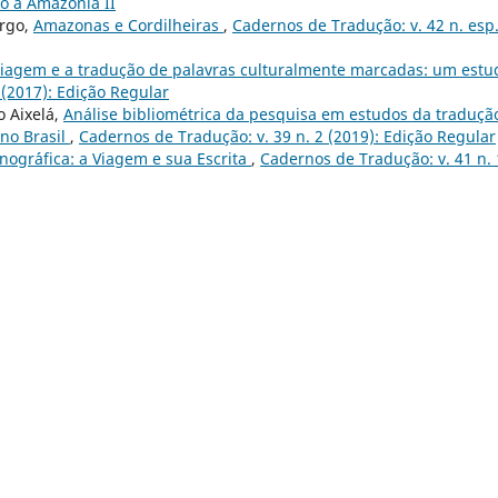
do a Amazônia II
argo,
Amazonas e Cordilheiras
,
Cadernos de Tradução: v. 42 n. esp.
viagem e a tradução de palavras culturalmente marcadas: um estu
 (2017): Edição Regular
o Aixelá,
Análise bibliométrica da pesquisa em estudos da traduçã
 no Brasil
,
Cadernos de Tradução: v. 39 n. 2 (2019): Edição Regular
ogr´´afica: a Viagem e sua Escrita
,
Cadernos de Tradução: v. 41 n. 