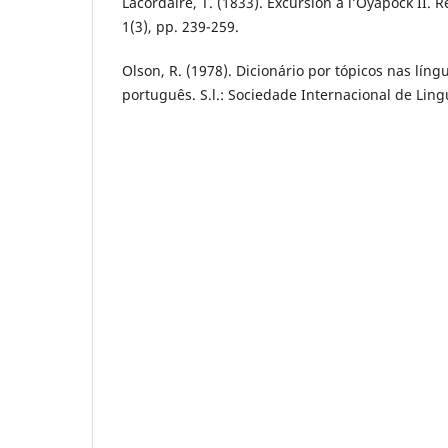
Lacordaire, T. (1833). Excursion à l’Oyapock II.
1(3), pp. 239-259.
Olson, R. (1978). Dicionário por tópicos nas líng
português. S.l.: Sociedade Internacional de Lingu