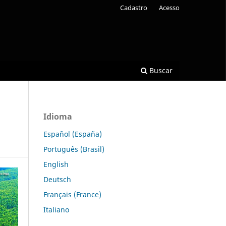
Cadastro
Acesso
Buscar
Idioma
Español (España)
Português (Brasil)
English
Deutsch
Français (France)
Italiano