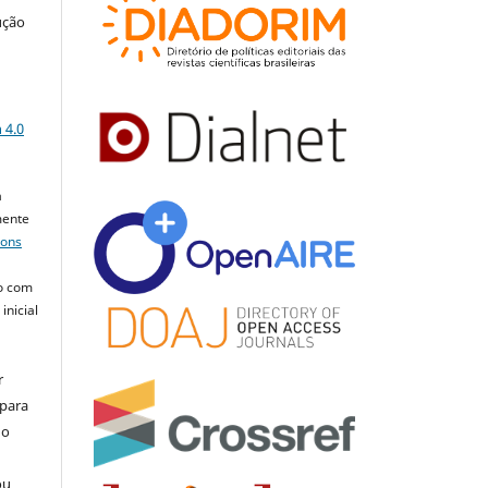
ução
a
 4.0
a
mente
mons
o com
inicial
r
 para
do
ou