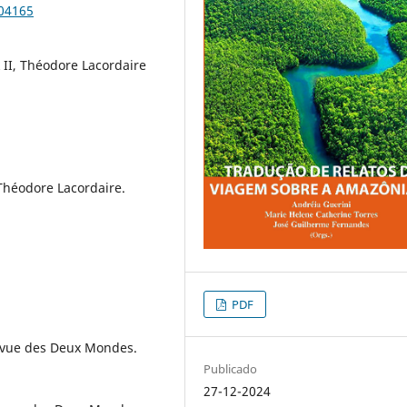
104165
 II, Théodore Lacordaire
 Théodore Lacordaire.
PDF
 Revue des Deux Mondes.
Publicado
27-12-2024