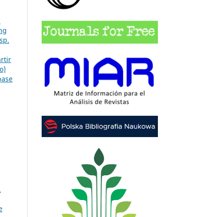
I
ng
sp.
rtir
o)
base
.
e