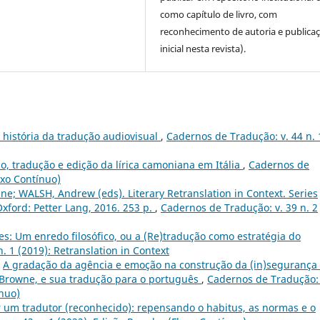
como capítulo de livro, com
reconhecimento de autoria e publica
inicial nesta revista).
 história da tradução audiovisual
,
Cadernos de Tradução: v. 44 n. 
o, tradução e edição da lírica camoniana em Itália
,
Cadernos de
uxo Contínuo)
e; WALSH, Andrew (eds). Literary Retranslation in Context. Series
Oxford: Petter Lang, 2016. 253 p.
,
Cadernos de Tradução: v. 39 n. 2
es: Um enredo filosófico, ou a (Re)tradução como estratégia do
. 1 (2019): Retranslation in Context
,
A gradação da agência e emoção na construção da (in)segurança
ny Browne, e sua tradução para o português
,
Cadernos de Tradução: 
ínuo)
 um tradutor (reconhecido): repensando o habitus, as normas e o