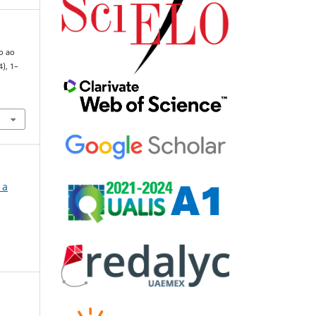
o ao
4), 1–
 a