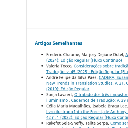
Artigos Semelhantes
Frederic Chaume, Marjory Dejiane Dotel,
A
(2024): Edição Regular (Fluxo Contínuo)
Valeria Tocco,
Considerações sobre tradiçã
Tradução: v. 45 (2025): Edição Regular (Fl
André Felipe da Silva Paes,
CADERA, Susann
New Trends in Translation Studies, v. 21. 
(2019): Edição Regular
Sonja Lavaert,
O tratado dos três impostor
iluminismo
,
Cadernos de Tradução: v. 39 n
Célia Maria Magalhães, Isabela Braga Lee
livro ilustrado Into the Forest, de Antho
42 n. 1 (2022): Edição Regular (Fluxo Cont
Rakefet Sela-Sheffy, Talita Serpa,
Como ser