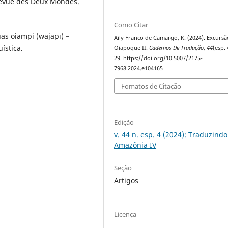
 Revue des Deux Mondes.
Como Citar
uas oiampi (wajapī) –
Aily Franco de Camargo, K. (2024). Excursã
ística.
Oiapoque II.
Cadernos De Tradução
,
44
(esp. 
29. https://doi.org/10.5007/2175-
7968.2024.e104165
Fomatos de Citação
Edição
v. 44 n. esp. 4 (2024): Traduzindo
Amazônia IV
Seção
Artigos
Licença