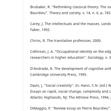
Brubaker, R. “Rethinking classical theory: The so
Bourdieu”. Theory and society, v. 14, n. 6, p. 745
Carey, J. The intellectuals and the masses. Lon
Faber, 1992.
Chriss, R. The translation profession, 2000.
Collinson, J. A. “Occupational identity on the edg
researchers in higher education”. Sociology, v. 38
D’Andrade, R. The development of cognitive an
Cambridge University Press, 1995.
Davis, J. “Social creativity”. In: Hann, C.N. (ed.)
Essays on rapid, social change, complexity and c
Atlantic Highlands, NJ: The Athlone Press, 1994, 
DiMaggio, P. “Review essay on Pierre Bourdieu”.