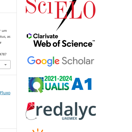
er um
tus, as
e
84787
(Fluxo