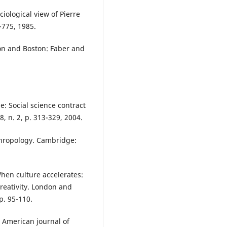
ciological view of Pierre
-775, 1985.
don and Boston: Faber and
e: Social science contract
, n. 2, p. 313-329, 2004.
thropology. Cambridge:
 When culture accelerates:
reativity. London and
p. 95-110.
 American journal of