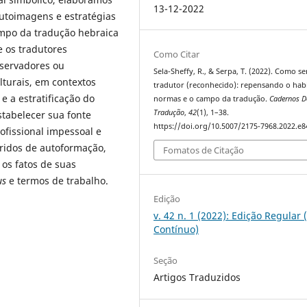
13-12-2022
autoimagens e estratégias
mpo da tradução hebraica
e os tradutores
Como Citar
ervadores ou
Sela-Sheffy, R., & Serpa, T. (2022). Como s
turais, em contextos
tradutor (reconhecido): repensando o habi
 e a estratificação do
normas e o campo da tradução.
Cadernos D
Tradução
,
42
(1), 1–38.
stabelecer sua fonte
https://doi.org/10.5007/2175-7968.2022.e
ofissional impessoal e
feridos de autoformação,
Fomatos de Citação
 os fatos de suas
us
e termos de trabalho.
Edição
v. 42 n. 1 (2022): Edição Regular 
Contínuo)
Seção
Artigos Traduzidos