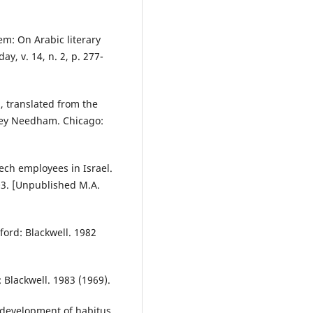
em: On Arabic literary
ay, v. 14, n. 2, p. 277-
n, translated from the
ney Needham. Chicago:
tech employees in Israel.
003. [Unpublished M.A.
Oxford: Blackwell. 1982
d: Blackwell. 1983 (1969).
 development of habitus