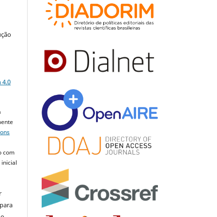
ução
a
 4.0
a
mente
mons
o com
inicial
r
 para
do