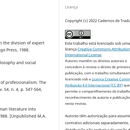
Licença
Copyright (c) 2022 Cadernos de Trad
 the division of expert
Este trabalho está licenciado sob um
licença
Creative Commons Attribution
ago Press, 1988.
International License
.
Autores mantêm os direitos autorais e
losophy and social
concedem à revista o direito de primeir
publicação, com o trabalho simultanea
licenciado sob a
Licença Creative Com
 of professionalism: The
Atribuição 4.0 Internacional (CC BY)
que
v. 54, n. 4, p. 547-564,
permite o compartilhamento do trabalh
reconhecimento da autoria e publicação 
nesta revista.
man literature into
Autores têm autorização para assumi
 1988. [Unpublished M.A.
contratos adicionais separadamente,
distribuição não exclusiva da versão 