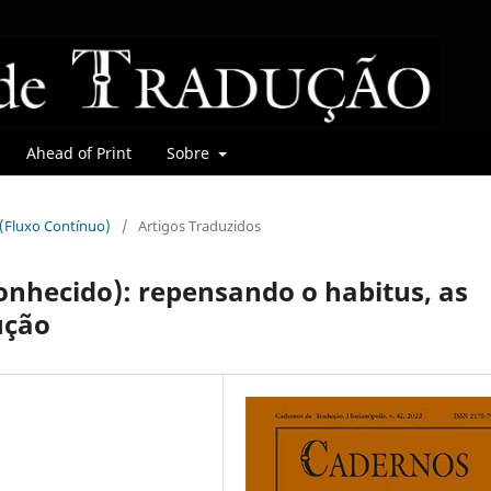
Ahead of Print
Sobre
r (Fluxo Contínuo)
/
Artigos Traduzidos
onhecido): repensando o habitus, as
ução