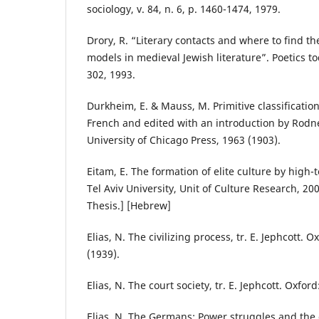
sociology, v. 84, n. 6, p. 1460-1474, 1979.
Drory, R. “Literary contacts and where to find th
models in medieval Jewish literature”. Poetics tod
302, 1993.
Durkheim, E. & Mauss, M. Primitive classificatio
French and edited with an introduction by Rod
University of Chicago Press, 1963 (1903).
Eitam, E. The formation of elite culture by high-
Tel Aviv University, Unit of Culture Research, 2
Thesis.] [Hebrew]
Elias, N. The civilizing process, tr. E. Jephcott. 
(1939).
Elias, N. The court society, tr. E. Jephcott. Oxfor
Elias, N. The Germans: Power struggles and the