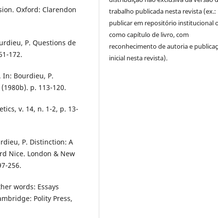
ision. Oxford: Clarendon
trabalho publicada nesta revista (ex.:
publicar em repositório institucional 
como capítulo de livro, com
urdieu, P. Questions de
reconhecimento de autoria e publica
161-172.
inicial nesta revista).
In: Bourdieu, P.
 (1980b). p. 113-120.
cs, v. 14, n. 1-2, p. 13-
dieu, P. Distinction: A
chard Nice. London & New
97-256.
other words: Essays
ambridge: Polity Press,