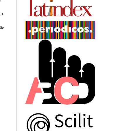
ou
ção