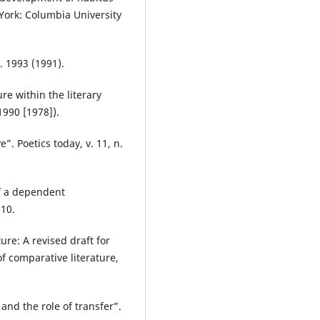
York: Columbia University
s. 1993 (1991).
ure within the literary
1990 [1978]).
”. Poetics today, v. 11, n.
f a dependent
110.
ure: A revised draft for
f comparative literature,
and the role of transfer”.