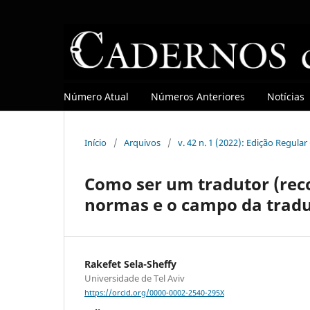
Número Atual
Números Anteriores
Notícias
Início
/
Arquivos
/
v. 42 n. 1 (2022): Edição Regula
Como ser um tradutor (rec
normas e o campo da trad
Rakefet Sela-Sheffy
Universidade de Tel Aviv
https://orcid.org/0000-0002-2540-295X