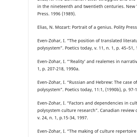
in the nineteenth and twentieth centuries. New 
Press. 1996 (1989).
Elias, N. Mozart: Portrait of a genius. Polity Pres
Even-Zohar, I. “The position of translated literat
polysystem”. Poetics today, v. 11, n. 1, p. 45–51, 
Even-Zohar, I. “‘Reality’ and realemes in narrative
1, p. 207-218, 1990a.
Even-Zohar, I. “Russian and Hebrew: The case o
polysystem”. Poetics today, 11:1, (1990b), p. 97-
Even-Zohar, I. “Factors and dependencies in cult
polysystem culture research”. Canadian review o
v. 24, n. 1, p.15-34, 1997.
Even-Zohar, I. “The making of culture repertoire 