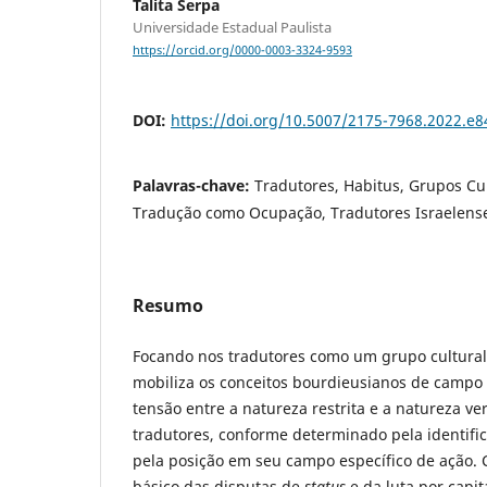
Talita Serpa
Universidade Estadual Paulista
https://orcid.org/0000-0003-3324-9593
DOI:
https://doi.org/10.5007/2175-7968.2022.e
Palavras-chave:
Tradutores, Habitus, Grupos Cul
Tradução como Ocupação, Tradutores Israelens
Resumo
Focando nos tradutores como um grupo cultural-p
mobiliza os conceitos bourdieusianos de campo 
tensão entre a natureza restrita e a natureza ver
tradutores, conforme determinado pela identific
pela posição em seu campo específico de ação.
básico das disputas de
status
e da luta por capit