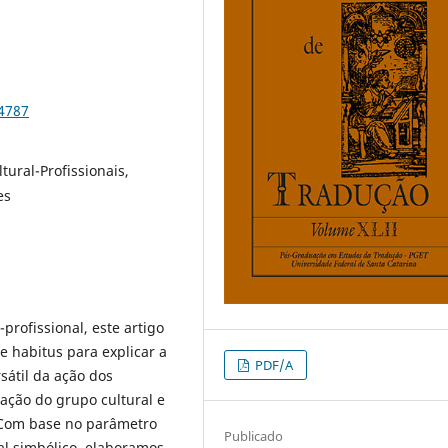
84787
tural-Profissionais,
es
rofissional, este artigo
e habitus para explicar a
PDF/A
sátil da ação dos
ação do grupo cultural e
 Com base no parâmetro
Publicado
al simbólico, elaboramos