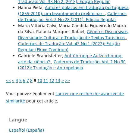
Tradução: Vol. 38 No 2 (2018): Edição Regular
Hanna Pieta,
Autores polacos em tradução portuguesa
(1855-2010): um levantamento preliminar.
,
Cadernos
de Tradução: Vol. 2 No 28 (2011): Edição Regular
Maria Vittoria Calvi, Maria Cândida Figueiredo Moura
da Silva, Rafaela Marques Rafael,
Gêneros Discursivos,
Diversidade Cultural e Tradução de Textos Turísticos
,
Cadernos de Tradução: Vol. 42 No 1 (2022): Edição
Regular (Fluxo Contínuo)
Gabriele Brandstetter,
Aufführung e Aufzeichnung:
arte da ciência?
,
Cadernos de Tradução: Vol. 2 No 30
(2012): Tradução e Antropologia
<<
<
4
5
6
7
8
9
10
11
12
13
>
>>
Vous pouvez également
Lancer une recherche avancée de
similarité
pour cet article.
Langue
Español (España)