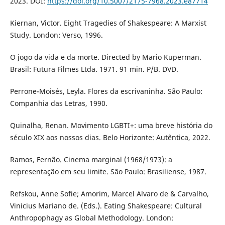
2023. DOI:
https://doi.org/10.5007/2175-7968.2023.e87714
Kiernan, Victor. Eight Tragedies of Shakespeare: A Marxist
Study. London: Verso, 1996.
O jogo da vida e da morte. Directed by Mario Kuperman.
Brasil: Futura Filmes Ltda. 1971. 91 min. P/B. DVD.
Perrone-Moisés, Leyla. Flores da escrivaninha. São Paulo:
Companhia das Letras, 1990.
Quinalha, Renan. Movimento LGBTI+: uma breve história do
século XIX aos nossos dias. Belo Horizonte: Autêntica, 2022.
Ramos, Fernão. Cinema marginal (1968/1973): a
representação em seu limite. São Paulo: Brasiliense, 1987.
Refskou, Anne Sofie; Amorim, Marcel Alvaro de & Carvalho,
Vinicius Mariano de. (Eds.). Eating Shakespeare: Cultural
Anthropophagy as Global Methodology. London: