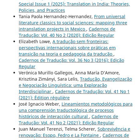
Special Issue 1 (2025): Translation in India: Theories,
Policies, and Practices
Tania Paola Hernandez-Hernandez,
From universal
literature classics to social sciences: mapping three
intranslation projects in Mexico
,
Cadernos de
Tradução: Vol. 40 No 2 (2020): Edição Regular
Elizabeth Lowe,
A tradução sem fronteiras:
perspectivas internacionais sobre práticas em
transição na teoria e pedagogia da tradução
,
Cadernos de Tradução: Vol. 36 No 3 (2016): Edição
Regular
Verónica Murillo Gallegos, Anna María D’Amore,
Krisztina Zimányi, Sara Lelis,
Tradução, Evangelização
e Negociação Linguística: uma Exploração
Interdisciplinar
,
Cadernos de Tradução: Vol. 41 No 1
(2021): Édition régulière
José Ignacio Weber,
Lineamientos metodológicos para
una comprensión traductológica de procesos
históricos de interacción cultural
,
Cadernos de
Tradução: Vol. 41 No 2 (2021): Edição Regular
Juan Manuel Terenzi, Telma Scherer,
Sobrevivência e
renovação: Esopo, Fedro e La Fontaine
,
Cadernos de