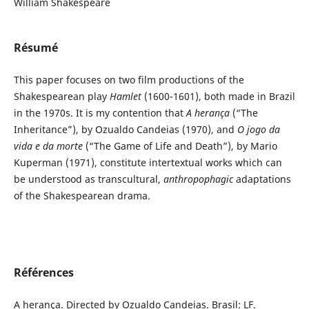
William Shakespeare
Résumé
This paper focuses on two film productions of the
Shakespearean play
Hamlet
(1600-1601), both made in Brazil
in the 1970s. It is my contention that
A herança
(“The
Inheritance”), by Ozualdo Candeias (1970), and
O jogo da
vida e da morte
(“The Game of Life and Death”), by Mario
Kuperman (1971), constitute intertextual works which can
be understood as transcultural,
anthropophagic
adaptations
of the Shakespearean drama.
Références
A herança. Directed by Ozualdo Candeias. Brasil: LF.