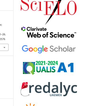
t:
 1–26.
92576