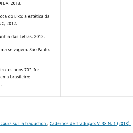
UFBA, 2013.
ca do Lixo: a estética da
UC, 2012.
nhia das Letras, 2012.
alma selvagem. São Paulo:
iro, os anos 70". In:
nema brasileiro:
.
iscours sur la traduction
,
Cadernos de Tradução: V. 38 N. 1 (2018):