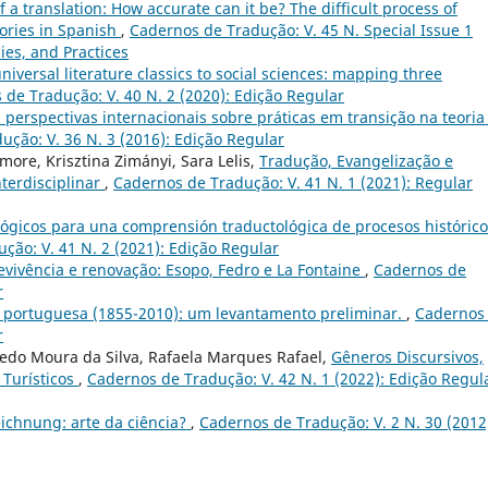
f a translation: How accurate can it be? The difficult process of
ories in Spanish
,
Cadernos de Tradução: V. 45 N. Special Issue 1
cies, and Practices
niversal literature classics to social sciences: mapping three
de Tradução: V. 40 N. 2 (2020): Edição Regular
 perspectivas internacionais sobre práticas em transição na teoria
ção: V. 36 N. 3 (2016): Edição Regular
more, Krisztina Zimányi, Sara Lelis,
Tradução, Evangelização e
terdisciplinar
,
Cadernos de Tradução: V. 41 N. 1 (2021): Regular
ógicos para una comprensión traductológica de procesos histórico
ção: V. 41 N. 2 (2021): Edição Regular
evivência e renovação: Esopo, Fedro e La Fontaine
,
Cadernos de
r
 portuguesa (1855-2010): um levantamento preliminar.
,
Cadernos
r
iredo Moura da Silva, Rafaela Marques Rafael,
Gêneros Discursivos,
 Turísticos
,
Cadernos de Tradução: V. 42 N. 1 (2022): Edição Regul
ichnung: arte da ciência?
,
Cadernos de Tradução: V. 2 N. 30 (2012