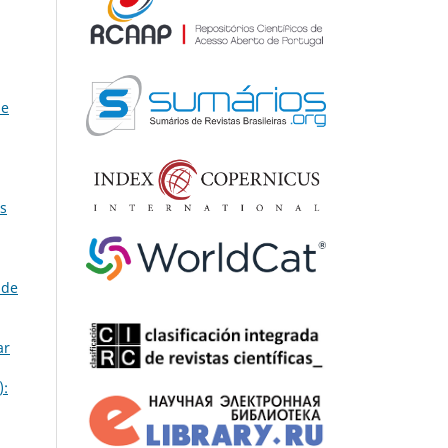
 e
s
 de
ar
):