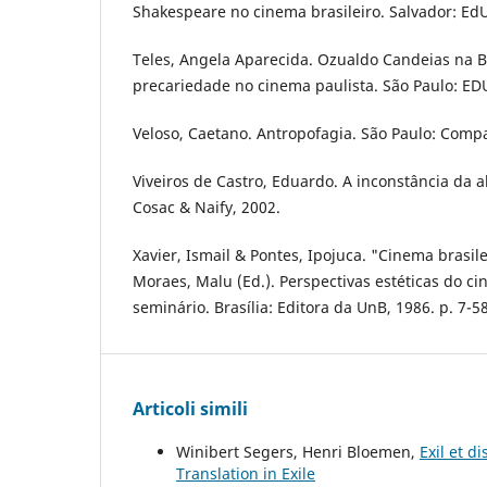
Shakespeare no cinema brasileiro. Salvador: Ed
Teles, Angela Aparecida. Ozualdo Candeias na Bo
precariedade no cinema paulista. São Paulo: ED
Veloso, Caetano. Antropofagia. São Paulo: Compa
Viveiros de Castro, Eduardo. A inconstância da 
Cosac & Naify, 2002.
Xavier, Ismail & Pontes, Ipojuca. "Cinema brasile
Moraes, Malu (Ed.). Perspectivas estéticas do ci
seminário. Brasília: Editora da UnB, 1986. p. 7-58
Articoli simili
Winibert Segers, Henri Bloemen,
Exil et d
Translation in Exile