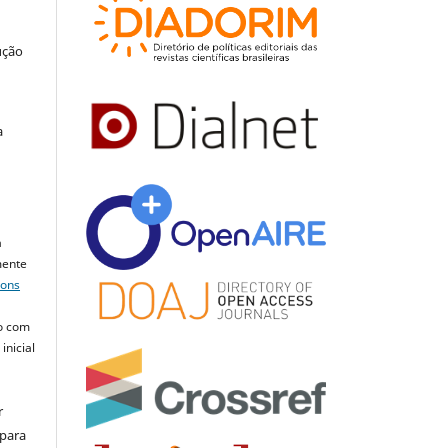
ução
a
a
mente
mons
o com
inicial
r
 para