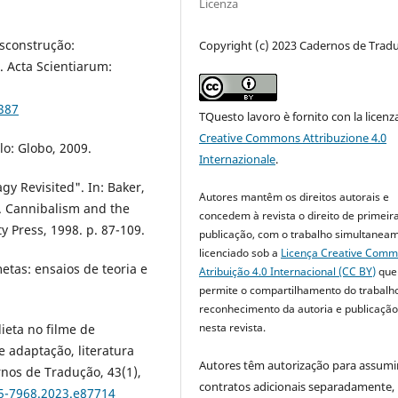
Licenza
sconstrução:
Copyright (c) 2023 Cadernos de Trad
 Acta Scientiarum:
6387
TQuesto lavoro è fornito con la licenz
Creative Commons Attribuzione 4.0
o: Globo, 2009.
Internazionale
.
gy Revisited". In: Baker,
Autores mantêm os direitos autorais e
). Cannibalism and the
concedem à revista o direito de primeir
 Press, 1998. p. 87-109.
publicação, com o trabalho simultanea
licenciado sob a
Licença Creative Com
tas: ensaios de teoria e
Atribuição 4.0 Internacional (CC BY)
que
permite o compartilhamento do trabalh
reconhecimento da autoria e publicação 
nesta revista.
ieta no filme de
 adaptação, literatura
Autores têm autorização para assumi
nos de Tradução, 43(1),
contratos adicionais separadamente,
75-7968.2023.e87714