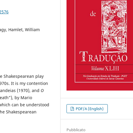
92576
agy, Hamlet, William
the Shakespearean play
970s. It is my contention
Candeias (1970), and
O
eath”), by Mario
 which can be understood
PDF/A (English)
the Shakespearean
Pubblicato