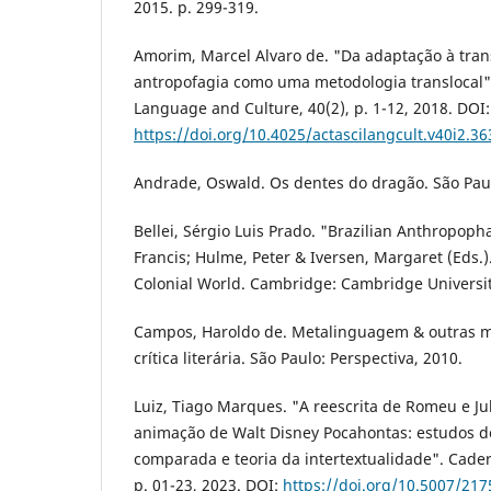
2015. p. 299-319.
Amorim, Marcel Alvaro de. "Da adaptação à tran
antropofagia como uma metodologia translocal".
Language and Culture, 40(2), p. 1-12, 2018. DOI:
https://doi.org/10.4025/actascilangcult.v40i2.3
Andrade, Oswald. Os dentes do dragão. São Paul
Bellei, Sérgio Luis Prado. "Brazilian Anthropopha
Francis; Hulme, Peter & Iversen, Margaret (Eds.
Colonial World. Cambridge: Cambridge University
Campos, Haroldo de. Metalinguagem & outras me
crítica literária. São Paulo: Perspectiva, 2010.
Luiz, Tiago Marques. "A reescrita de Romeu e Jul
animação de Walt Disney Pocahontas: estudos de
comparada e teoria da intertextualidade". Cader
p. 01-23, 2023. DOI:
https://doi.org/10.5007/21