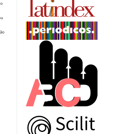
do
ou
ção