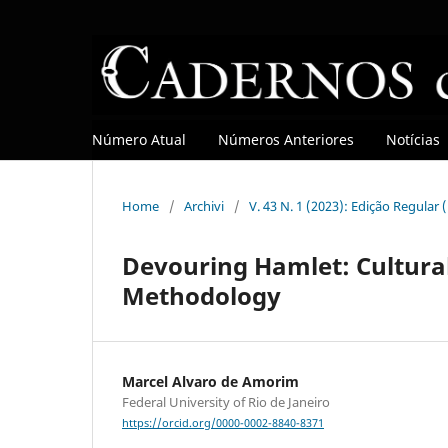
Número Atual
Números Anteriores
Notícias
Home
/
Archivi
/
V. 43 N. 1 (2023): Edição Regular
Devouring Hamlet: Cultura
Methodology
Marcel Alvaro de Amorim
Federal University of Rio de Janeiro
https://orcid.org/0000-0002-8840-8371