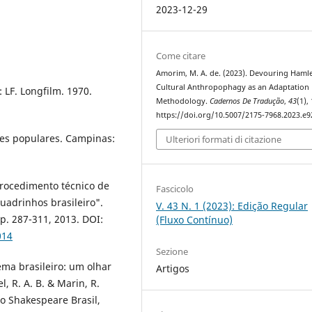
2023-12-29
Come citare
Amorim, M. A. de. (2023). Devouring Hamle
Cultural Anthropophagy as an Adaptation
 LF. Longfilm. 1970.
Methodology.
Cadernos De Tradução
,
43
(1),
https://doi.org/10.5007/2175-7968.2023.e
ses populares. Campinas:
Ulteriori formati di citazione
rocedimento técnico de
Fascicolo
uadrinhos brasileiro".
V. 43 N. 1 (2023): Edição Regular
 p. 287-311, 2013. DOI:
(Fluxo Contínuo)
014
Sezione
ma brasileiro: um olhar
Artigos
, R. A. B. & Marin, R.
to Shakespeare Brasil,