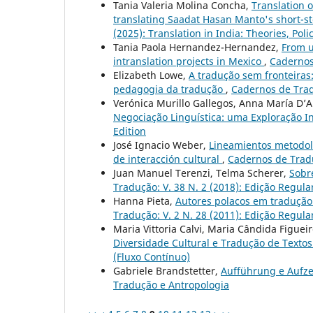
Tania Valeria Molina Concha,
Translation o
translating Saadat Hasan Manto's short-st
(2025): Translation in India: Theories, Poli
Tania Paola Hernandez-Hernandez,
From u
intranslation projects in Mexico
,
Cadernos 
Elizabeth Lowe,
A tradução sem fronteiras:
pedagogia da tradução
,
Cadernos de Tradu
Verónica Murillo Gallegos, Anna María D’A
Negociação Linguística: uma Exploração In
Edition
José Ignacio Weber,
Lineamientos metodol
de interacción cultural
,
Cadernos de Tradu
Juan Manuel Terenzi, Telma Scherer,
Sobr
Tradução: V. 38 N. 2 (2018): Edição Regula
Hanna Pieta,
Autores polacos em tradução
Tradução: V. 2 N. 28 (2011): Edição Regula
Maria Vittoria Calvi, Maria Cândida Figue
Diversidade Cultural e Tradução de Textos
(Fluxo Contínuo)
Gabriele Brandstetter,
Aufführung e Aufze
Tradução e Antropologia