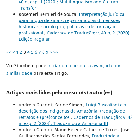
40 n. esp. 1 (2020): Multilingualism and Cultural
Transfer
Rosemeri Bernieri de Souza,
Interpretação jurídica
para língua de sinais: repensando as dimensões
históricas, sociológica, políticas e de formação
profissional
,
Cadernos de Tradução: v. 40 n. 2 (2020):
Edição Regular
<<
<
1
2
3
4
5
6
7
8
9
>
>>
Você também pode
iniciar uma pesquisa avançada por
similaridade
para este artigo.
Artigos mais lidos pelo mesmo(s) autor(es)
Andréia Guerini, Karine Simoni,
Luigi Buscalioni e a
descrição dos indígenas da Amazônia: tradução de
retratos e (pre)conceitos
,
Cadernos de Tradução: v. 43
n. esp. 2 (2023): Traduzindo a Amazônia III
Andreia Guerini, Marie Helene Catherine Torres, José
Guillherme dos Santos Fernandes,
Traduzindo a