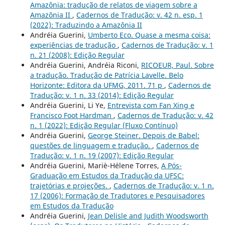
Amazônia: tradução de relatos de viagem sobre a
Amazônia II
,
Cadernos de Tradução: v. 42 n. esp. 1
(2022): Traduzindo a Amazônia II
Andréia Guerini,
Umberto Eco. Quase a mesma coisa:
experiências de tradução
,
Cadernos de Tradução: v. 1
n. 21 (2008): Edição Regular
Andréia Guerini, Andréia Riconi,
RICOEUR, Paul. Sobre
a tradução. Tradução de Patrícia Lavelle. Belo
Horizonte: Editora da UFMG, 2011. 71 p
,
Cadernos de
Tradução: v. 1 n. 33 (2014): Edição Regular
Andréia Guerini, Li Ye,
Entrevista com Fan Xing e
Francisco Foot Hardman
,
Cadernos de Tradução: v. 42
n. 1 (2022): Edição Regular (Fluxo Contínuo)
Andréia Guerini,
George Steiner. Depois de Babel:
questões de linguagem e tradução.
,
Cadernos de
Tradução: v. 1 n. 19 (2007): Edição Regular
Andréia Guerini, Mariè-Hélene Torres,
A Pós-
Graduação em Estudos da Tradução da UFSC:
trajetórias e projeções.
,
Cadernos de Tradução: v. 1 n.
17 (2006): Formação de Tradutores e Pesquisadores
em Estudos da Tradução
Andréia Guerini,
Jean Delisle and Judith Woodsworth