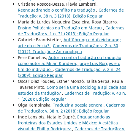
Cristiane Roscoe-Bessa, Flávia Lamberti,
Reenquadrando o conflito na tradução
,
Cadernos de
Tradução: v. 38 n. 3 (2018): Edição Regular
Maria de Lurdes Nogueira Escaleira, Rosa Bizarro,
Ensino Politécnico da Tradução em Macau
,
Cadernos
de Tradução: v. 1 n. 31 (2013): Edição Regular
Gabriele Brandstetter,
Aufführung e Aufzeichnung:
arte da ciência?
,
Cadernos de Tradução: v. 2 n. 30
(2012): Tradução e Antropologia
Pere Comellas,
Autoria contra tradução ou tradução
como autoria: Milan Kundera, Jorge Luis Borges e o
fim do indivíduo.
,
Cadernos de Tradução: v. 2 n. 24
(2009): Edição Regular
Oscar Diaz Fouces, Esther Monzó, Talita Serpa, Paula
Tavares Pinto,
Como seria uma sociologia aplicada aos
estudos da tradução?
,
Cadernos de Tradução: v. 40 n.
1 (2020): Edição Regular
Olga Kempinska,
Traduzir a poesia sonora
,
Cadernos
de Tradução: v. 38 n. 2 (2018): Edição Regular
Inge Lanslots, Natalie Dupré,
Enquadrando as
fronteiras dos Estados Unidos e México: A estética
visual de Phillip Rodriguez
,
Cadernos de Tradução: v.