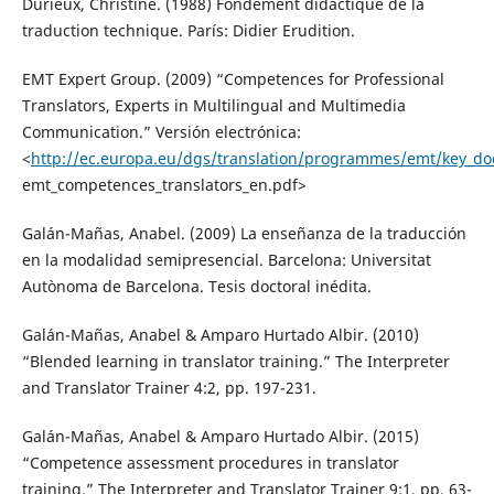
Durieux, Christine. (1988) Fondement didactique de la
traduction technique. París: Didier Erudition.
EMT Expert Group. (2009) “Competences for Professional
Translators, Experts in Multilingual and Multimedia
Communication.” Versión electrónica:
<
http://ec.europa.eu/dgs/translation/programmes/emt/key_d
emt_competences_translators_en.pdf>
Galán-Mañas, Anabel. (2009) La enseñanza de la traducción
en la modalidad semipresencial. Barcelona: Universitat
Autònoma de Barcelona. Tesis doctoral inédita.
Galán-Mañas, Anabel & Amparo Hurtado Albir. (2010)
“Blended learning in translator training.” The Interpreter
and Translator Trainer 4:2, pp. 197-231.
Galán-Mañas, Anabel & Amparo Hurtado Albir. (2015)
“Competence assessment procedures in translator
training.” The Interpreter and Translator Trainer 9:1, pp. 63-