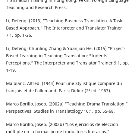
Translation Training in Hong Kong. Pekín: Foreign Language
Teaching and Research Press.
Li, Defeng. (2013) “Teaching Business Translation. A Task-
Based Approach.” The Interpreter and Translator Trainer
7:1, pp. 1-26.
Li, Defeng; Chunling Zhang & Yuanjian He. (2015) “Project-
Based ¨Learning in Teaching Translation: Students’
Perceptions.” The Interpreter and Translator Trainer 9:1, pp.
1-19.
Malblanc, Alfred. (1944) Pour une Stylistique compare du
français et de l’allemand. París: Didier (2ª ed. 1963).
Marco Borillo, Josep. (2002a) “Teaching Drama Translation.”
Perspectives. Studies in Translatology 10:1, pp. 55-68.
Marco Borillo, Josep. (2002b) “Los ejercicios de elección
múltiple en la formación de traductores literarios.”