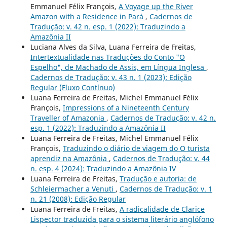
Emmanuel Félix François,
A Voyage up the River
Amazon with a Residence in Pará
,
Cadernos de
Tradução: v. 42 n. esp. 1 (2022): Traduzindo a
Amazônia II
Luciana Alves da Silva, Luana Ferreira de Freitas,
Intertextualidade nas Traduções do Conto "O
Espelho", de Machado de Assis, em Língua Inglesa
,
Cadernos de Tradução: v. 43 n. 1 (2023): Edição
Regular (Fluxo Contínuo)
Luana Ferreira de Freitas, Michel Emmanuel Félix
François,
Impressions of a Nineteenth Century
Traveller of Amazonia
,
Cadernos de Tradução: v. 42 n.
esp. 1 (2022): Traduzindo a Amazônia II
Luana Ferreira de Freitas, Michel Emmanuel Félix
François,
Traduzindo o diário de viagem do O turista
aprendiz na Amazônia
,
Cadernos de Tradução: v. 44
n. esp. 4 (2024): Traduzindo a Amazônia IV
Luana Ferreira de Freitas,
Tradução e autoria: de
Schleiermacher a Venuti
,
Cadernos de Tradução: v. 1
n. 21 (2008): Edição Regular
Luana Ferreira de Freitas,
A radicalidade de Clarice
Lispector traduzida para o sistema literário anglófono