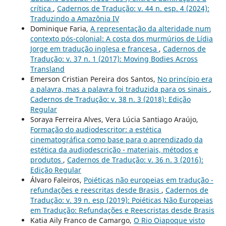
crítica
,
Cadernos de Tradução: v. 44 n. esp. 4 (2024):
Traduzindo a Amazônia IV
Dominique Faria,
A representação da alteridade num
contexto pós-colonial: A costa dos murmúrios de Lídia
Jorge em tradução inglesa e francesa
,
Cadernos de
Tradução: v. 37 n. 1 (2017): Moving Bodies Across
Transland
Emerson Cristian Pereira dos Santos,
No princípio era
a palavra, mas a palavra foi traduzida para os sinais
,
Cadernos de Tradução: v. 38 n. 3 (2018): Edição
Regular
Soraya Ferreira Alves, Vera Lúcia Santiago Araújo,
Formação do audiodescritor: a estética
cinematográfica como base para o aprendizado da
estética da audiodescrição - materiais, métodos e
produtos
,
Cadernos de Tradução: v. 36 n. 3 (2016):
Edição Regular
Álvaro Faleiros,
Poiéticas não europeias em tradução -
refundações e reescritas desde Brasis
,
Cadernos de
Tradução: v. 39 n. esp (2019): Poiéticas Não Europeias
em Tradução: Refundações e Reescristas desde Brasis
Katia Aily Franco de Camargo,
O Rio Oiapoque visto