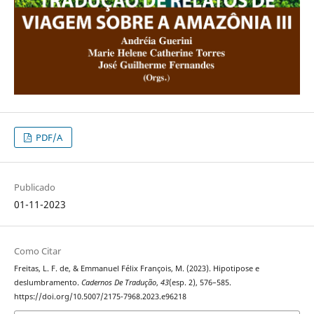
PDF/A
Publicado
01-11-2023
Como Citar
Freitas, L. F. de, & Emmanuel Félix François, M. (2023). Hipotipose e
deslumbramento.
Cadernos De Tradução
,
43
(esp. 2), 576–585.
https://doi.org/10.5007/2175-7968.2023.e96218