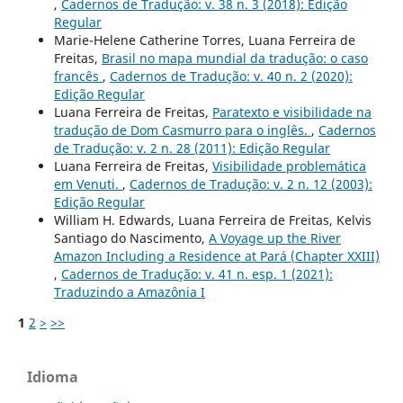
,
Cadernos de Tradução: v. 38 n. 3 (2018): Edição
Regular
Marie-Helene Catherine Torres, Luana Ferreira de
Freitas,
Brasil no mapa mundial da tradução: o caso
francês
,
Cadernos de Tradução: v. 40 n. 2 (2020):
Edição Regular
Luana Ferreira de Freitas,
Paratexto e visibilidade na
tradução de Dom Casmurro para o inglês.
,
Cadernos
de Tradução: v. 2 n. 28 (2011): Edição Regular
Luana Ferreira de Freitas,
Visibilidade problemática
em Venuti.
,
Cadernos de Tradução: v. 2 n. 12 (2003):
Edição Regular
William H. Edwards, Luana Ferreira de Freitas, Kelvis
Santiago do Nascimento,
A Voyage up the River
Amazon Including a Residence at Pará (Chapter XXIII)
,
Cadernos de Tradução: v. 41 n. esp. 1 (2021):
Traduzindo a Amazônia I
1
2
>
>>
Idioma