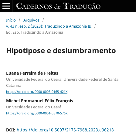
Início
/
Arquivos
/
v. 43 n. esp. 2 (2023): Traduzindo a Amazônia III
/
Ed. Esp. Traduzindo a Amazônia
Hipotipose e deslumbramento
Luana Ferreira de Freitas
Universidade Federal do Ceará; Universidade Federal de Santa
Catarina
https://orcid.org/0000-0003-0165-421X
Michel Emmanuel Félix François
Universidade Federal do Ceará
https://orcid.org/0000-0001-5570-576X
DOI:
https://doi.org/10.5007/2175-7968.2023.e96218