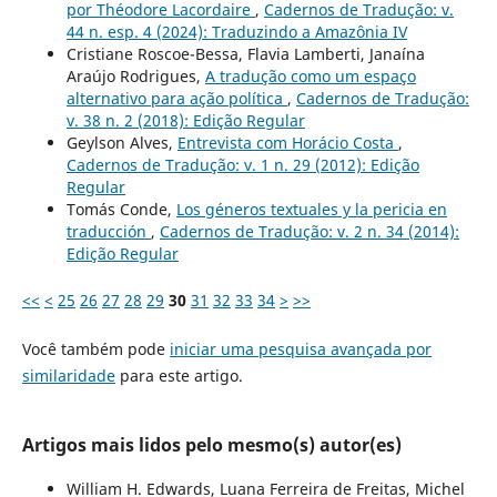
por Théodore Lacordaire
,
Cadernos de Tradução: v.
44 n. esp. 4 (2024): Traduzindo a Amazônia IV
Cristiane Roscoe-Bessa, Flavia Lamberti, Janaína
Araújo Rodrigues,
A tradução como um espaço
alternativo para ação política
,
Cadernos de Tradução:
v. 38 n. 2 (2018): Edição Regular
Geylson Alves,
Entrevista com Horácio Costa
,
Cadernos de Tradução: v. 1 n. 29 (2012): Edição
Regular
Tomás Conde,
Los géneros textuales y la pericia en
traducción
,
Cadernos de Tradução: v. 2 n. 34 (2014):
Edição Regular
<<
<
25
26
27
28
29
30
31
32
33
34
>
>>
Você também pode
iniciar uma pesquisa avançada por
similaridade
para este artigo.
Artigos mais lidos pelo mesmo(s) autor(es)
William H. Edwards, Luana Ferreira de Freitas, Michel