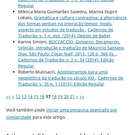
Regular
Mônica Maria Guimarães Savedra, Marina Dupré
Lobato,
Gramática e cultura contrastiva: a alternância
das formas verbais na interação tempo, modo,
aspecto em estudos de tradução
,
Cadernos de
Tradução: v. 1 n. esp. (2014): Depois de Babel
Karine Simoni,
BOCCACCIO, Giovanni. Decameron.
Seleção, introdução e tradução de Maurício Santana
Dias. São Paulo: Cosac Naif, 2013. 128 p, 366 ils.
,
Cadernos de Tradução: v. 2 n. 34 (2014): Edição
Regular
Roberto Mulinacci,
Apontamentos para uma
geopolítica da tradução no século XXI
,
Cadernos de
Tradução: v. 35 n. 1 (2015): Edição Regular
<<
<
12
13
14
15
16
17
18
19
20
21
>
>>
Você também pode
iniciar uma pesquisa avançada por
similaridade
para este artigo.