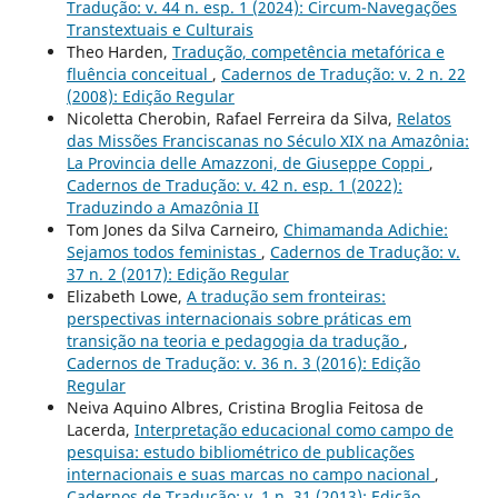
Tradução: v. 44 n. esp. 1 (2024): Circum-Navegações
Transtextuais e Culturais
Theo Harden,
Tradução, competência metafórica e
fluência conceitual
,
Cadernos de Tradução: v. 2 n. 22
(2008): Edição Regular
Nicoletta Cherobin, Rafael Ferreira da Silva,
Relatos
das Missões Franciscanas no Século XIX na Amazônia:
La Provincia delle Amazzoni, de Giuseppe Coppi
,
Cadernos de Tradução: v. 42 n. esp. 1 (2022):
Traduzindo a Amazônia II
Tom Jones da Silva Carneiro,
Chimamanda Adichie:
Sejamos todos feministas
,
Cadernos de Tradução: v.
37 n. 2 (2017): Edição Regular
Elizabeth Lowe,
A tradução sem fronteiras:
perspectivas internacionais sobre práticas em
transição na teoria e pedagogia da tradução
,
Cadernos de Tradução: v. 36 n. 3 (2016): Edição
Regular
Neiva Aquino Albres, Cristina Broglia Feitosa de
Lacerda,
Interpretação educacional como campo de
pesquisa: estudo bibliométrico de publicações
internacionais e suas marcas no campo nacional
,
Cadernos de Tradução: v. 1 n. 31 (2013): Edição