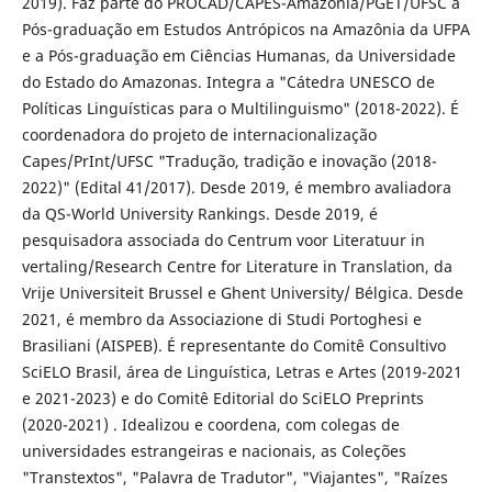
2019). Faz parte do PROCAD/CAPES-Amazônia/PGET/UFSC a
Pós-graduação em Estudos Antrópicos na Amazônia da UFPA
e a Pós-graduação em Ciências Humanas, da Universidade
do Estado do Amazonas. Integra a "Cátedra UNESCO de
Políticas Linguísticas para o Multilinguismo" (2018-2022). É
coordenadora do projeto de internacionalização
Capes/PrInt/UFSC "Tradução, tradição e inovação (2018-
2022)" (Edital 41/2017). Desde 2019, é membro avaliadora
da QS-World University Rankings. Desde 2019, é
pesquisadora associada do Centrum voor Literatuur in
vertaling/Research Centre for Literature in Translation, da
Vrije Universiteit Brussel e Ghent University/ Bélgica. Desde
2021, é membro da Associazione di Studi Portoghesi e
Brasiliani (AISPEB). É representante do Comitê Consultivo
SciELO Brasil, área de Linguística, Letras e Artes (2019-2021
e 2021-2023) e do Comitê Editorial do SciELO Preprints
(2020-2021) . Idealizou e coordena, com colegas de
universidades estrangeiras e nacionais, as Coleções
"Transtextos", "Palavra de Tradutor", "Viajantes", "Raízes