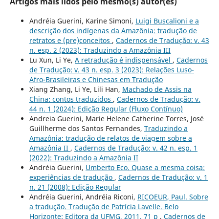
Artigos mais lidos pelo mesmo(s) autor(es)
Andréia Guerini, Karine Simoni,
Luigi Buscalioni e a
descrição dos indígenas da Amazônia: tradução de
retratos e (pre)conceitos
,
Cadernos de Tradução: v. 43
n. esp. 2 (2023): Traduzindo a Amazônia III
Lu Xun, Li Ye,
A retradução é indispensável
,
Cadernos
de Tradução: v. 43 n. esp. 3 (2023): Relações Luso-
Afro-Brasileiras e Chinesas em Tradução
Xiang Zhang, Li Ye, Lili Han,
Machado de Assis na
China: contos traduzidos
,
Cadernos de Tradução: v.
44 n. 1 (2024): Edição Regular (Fluxo Contínuo)
Andreia Guerini, Marie Helene Catherine Torres, José
Guillherme dos Santos Fernandes,
Traduzindo a
Amazônia: tradução de relatos de viagem sobre a
Amazônia II
,
Cadernos de Tradução: v. 42 n. esp. 1
(2022): Traduzindo a Amazônia II
Andréia Guerini,
Umberto Eco. Quase a mesma coisa:
experiências de tradução
,
Cadernos de Tradução: v. 1
n. 21 (2008): Edição Regular
Andréia Guerini, Andréia Riconi,
RICOEUR, Paul. Sobre
a tradução. Tradução de Patrícia Lavelle. Belo
Horizonte: Editora da UFMG, 2011. 71 p
,
Cadernos de