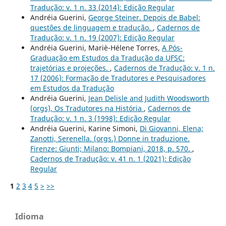
Tradução: v. 1 n. 33 (2014): Edição Regular
Andréia Guerini,
George Steiner. Depois de Babel:
questões de linguagem e tradução.
,
Cadernos de
Tradução: v. 1 n. 19 (2007): Edição Regular
Andréia Guerini, Mariè-Hélene Torres,
A Pós-
Graduação em Estudos da Tradução da UFSC:
trajetórias e projeções.
,
Cadernos de Tradução: v. 1 n.
17 (2006): Formação de Tradutores e Pesquisadores
em Estudos da Tradução
Andréia Guerini,
Jean Delisle and Judith Woodsworth
(orgs), Os Tradutores na História
,
Cadernos de
Tradução: v. 1 n. 3 (1998): Edição Regular
Andréia Guerini, Karine Simoni,
Di Giovanni, Elena;
Zanotti, Serenella. (orgs.) Donne in traduzione.
Firenze: Giunti; Milano: Bompiani, 2018, p. 570.
,
Cadernos de Tradução: v. 41 n. 1 (2021): Edição
Regular
1
2
3
4
5
>
>>
Idioma