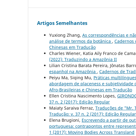
Artigos Semelhantes
Yuxiong Zhang,
As correspondências e não
análise de termos da botânica
,
Cadernos d
Chinesas em Tradução
Charles Wiener, Katia Aily Franco de Cam
(2022): Traduzindo a Amazônia II
Lilian Cristina Barata Pereira, Jônatas Bar
espanhol na Amazônia
,
Cadernos de Tradu
Peiyu Ma, Siqing Mu,
Práticas multilíngue
abordagem de placeness e subjetividade 
Afro-Brasileiras e Chinesas em Tradução
Ellen Cristina Nascimento Lopes,
GIRONDO,
37 n. 2 (2017): Edição Regular
Maiaty Saraiva Ferraz,
Traduções de "Mr. 
Tradução: v. 37 n. 2 (2017): Edição Regular
Elena Brugioni,
Escrevendo a partir de ou
portuguesa: contrapontos entre representa
1 (2017): Moving Bodies Across Transland