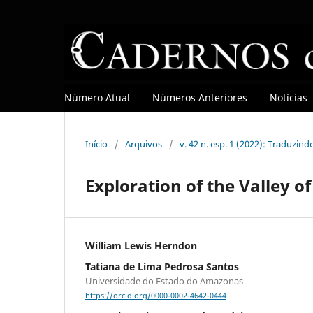
Número Atual
Números Anteriores
Notícias
Início
/
Arquivos
/
v. 42 n. esp. 1 (2022): Traduzind
Exploration of the Valley o
William Lewis Herndon
Tatiana de Lima Pedrosa Santos
Universidade do Estado do Amazonas
https://orcid.org/0000-0002-4642-0444