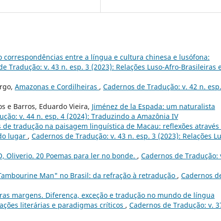
 correspondências entre a língua e cultura chinesa e lusófona:
e Tradução: v. 43 n. esp. 3 (2023): Relações Luso-Afro-Brasileiras 
argo,
Amazonas e Cordilheiras
,
Cadernos de Tradução: v. 42 n. esp.
ros e Barros, Eduardo Vieira,
Jiménez de la Espada: um naturalista
ção: v. 44 n. esp. 4 (2024): Traduzindo a Amazônia IV
s de tradução na paisagem linguística de Macau: reflexões através
do lugar
,
Cadernos de Tradução: v. 43 n. esp. 3 (2023): Relações L
 Oliverio. 20 Poemas para ler no bonde.
,
Cadernos de Tradução: 
Tambourine Man" no Brasil: da refração à retradução
,
Cadernos d
tras margens. Diferença, exceção e tradução no mundo de língua
ções literárias e paradigmas críticos
,
Cadernos de Tradução: v. 3