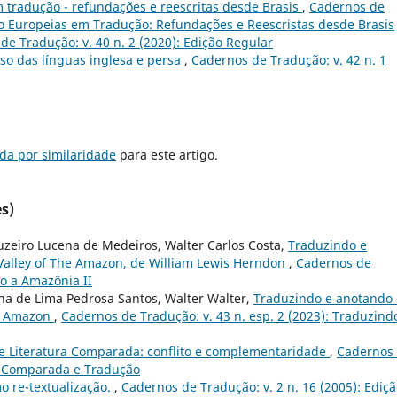
m tradução - refundações e reescritas desde Brasis
,
Cadernos de
Não Europeias em Tradução: Refundações e Reescristas desde Brasis
de Tradução: v. 40 n. 2 (2020): Edição Regular
aso das línguas inglesa e persa
,
Cadernos de Tradução: v. 42 n. 1
da por similaridade
para este artigo.
s)
uzeiro Lucena de Medeiros, Walter Carlos Costa,
Traduzindo e
 Valley of The Amazon, de William Lewis Herndon
,
Cadernos de
do a Amazônia II
na de Lima Pedrosa Santos, Walter Walter,
Traduzindo e anotando 
he Amazon
,
Cadernos de Tradução: v. 43 n. esp. 2 (2023): Traduzind
e Literatura Comparada: conflito e complementaridade
,
Cadernos
ura Comparada e Tradução
o re-textualização.
,
Cadernos de Tradução: v. 2 n. 16 (2005): Ediç