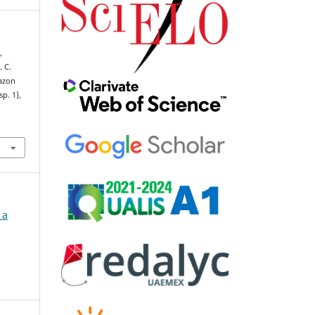
,
. C.
mazon
sp. 1),
 a