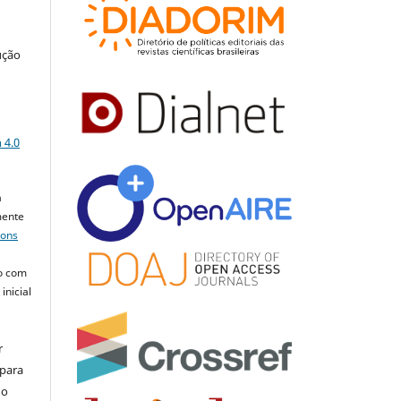
ução
a
 4.0
a
mente
mons
o com
inicial
r
 para
do