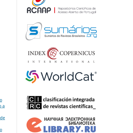
o
o a
 de
ão