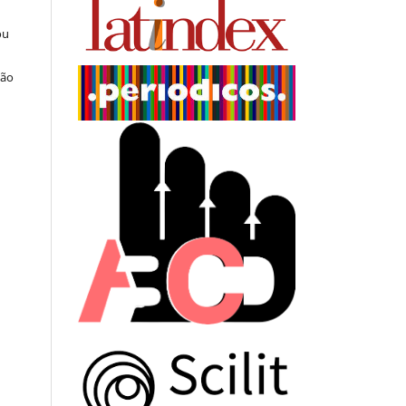
ou
ção