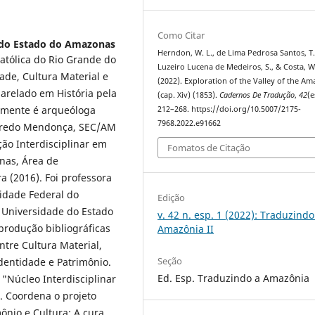
Como Citar
 do Estado do Amazonas
Herndon, W. L., de Lima Pedrosa Santos, T.
Católica do Rio Grande do
Luzeiro Lucena de Medeiros, S., & Costa, W
ade, Cultura Material e
(2022). Exploration of the Valley of the A
arelado em História pela
(cap. Xiv) (1853).
Cadernos De Tradução
,
42
(e
lmente é arqueóloga
212–268. https://doi.org/10.5007/2175-
7968.2022.e91662
lfredo Mendonça, SEC/AM
ão Interdisciplinar em
Fomatos de Citação
nas, Área de
ra (2016). Foi professora
idade Federal do
Edição
 Universidade do Estado
v. 42 n. esp. 1 (2022): Traduzindo
produção bibliográficas
Amazônia II
tre Cultura Material,
Seção
dentidade e Patrimônio.
Ed. Esp. Traduzindo a Amazônia
"Núcleo Interdisciplinar
. Coordena o projeto
ônio e Cultura: A cura