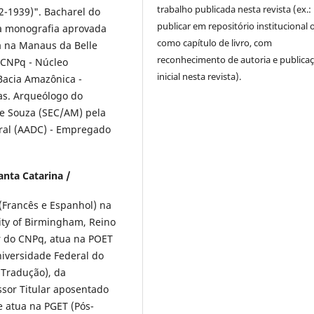
trabalho publicada nesta revista (ex.:
2-1939)". Bacharel do
publicar em repositório institucional 
a monografia aprovada
como capítulo de livro, com
a na Manaus da Belle
reconhecimento de autoria e publica
 CNPq - Núcleo
inicial nesta revista).
Bacia Amazônica -
s. Arqueólogo do
e Souza (SEC/AM) pela
ral (AADC) - Empregado
anta Catarina /
(Francês e Espanhol) na
ity of Birmingham, Reino
r do CNPq, atua na POET
iversidade Federal do
Tradução), da
ssor Titular aposentado
e atua na PGET (Pós-