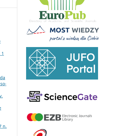
e
 1
 da
uso-
v.
e
7 n.