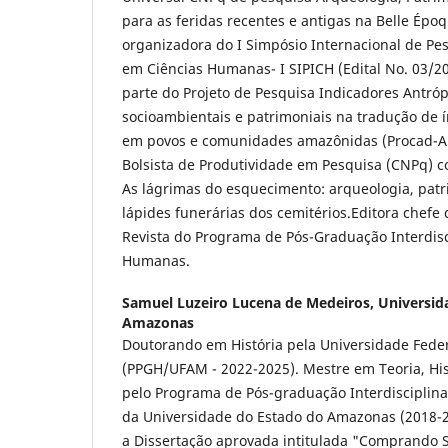
para as feridas recentes e antigas na Belle Épo
organizadora do I Simpósio Internacional de Pes
em Ciências Humanas- I SIPICH (Edital No. 03/2
parte do Projeto de Pesquisa Indicadores Antróp
socioambientais e patrimoniais na tradução de 
em povos e comunidades amazônidas (Procad-A
Bolsista de Produtividade em Pesquisa (CNPq) co
As lágrimas do esquecimento: arqueologia, pat
lápides funerárias dos cemitérios.Editora chefe
Revista do Programa de Pós-Graduação Interdisc
Humanas.
Samuel Luzeiro Lucena de Medeiros,
Universid
Amazonas
Doutorando em História pela Universidade Fed
(PPGH/UFAM - 2022-2025). Mestre em Teoria, Hist
pelo Programa de Pós-graduação Interdisciplin
da Universidade do Estado do Amazonas (2018-
a Dissertação aprovada intitulada "Comprando