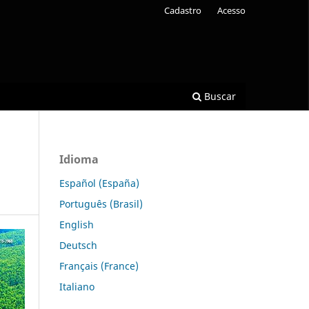
Cadastro
Acesso
Buscar
Idioma
Español (España)
Português (Brasil)
English
Deutsch
Français (France)
Italiano