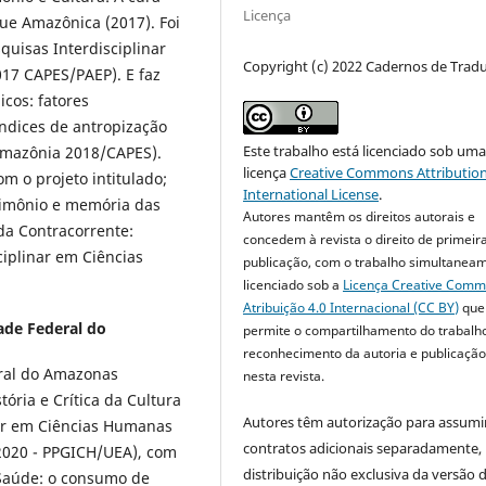
Licença
que Amazônica (2017). Foi
quisas Interdisciplinar
Copyright (c) 2022 Cadernos de Trad
017 CAPES/PAEP). E faz
icos: fatores
índices de antropização
Este trabalho está licenciado sob um
mazônia 2018/CAPES).
licença
Creative Commons Attribution
m o projeto intitulado;
International License
.
rimônio e memória das
Autores mantêm os direitos autorais e
 da Contracorrente:
concedem à revista o direito de primeir
iplinar em Ciências
publicação, com o trabalho simultanea
licenciado sob a
Licença Creative Com
Atribuição 4.0 Internacional (CC BY)
que
ade Federal do
permite o compartilhamento do trabalh
reconhecimento da autoria e publicação 
eral do Amazonas
nesta revista.
ória e Crítica da Cultura
Autores têm autorização para assumi
ar em Ciências Humanas
contratos adicionais separadamente,
2020 - PPGICH/UEA), com
distribuição não exclusiva da versão 
 Saúde: o consumo de