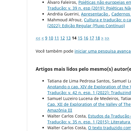
Álvaro Faleiros,
Poiéticas não europeias e
Tradução: v. 39 n. esp (2019): Poiéticas 
Andréia Guerini,
Apresentação
,
Cadernos 
Mahmoud Afrouz,
Cultura e tradução: o c
(2022): Edição Regular (Fluxo Contínuo)
<<
<
9
10
11
12
13
14
15
16
17
18
>
>>
Você também pode
iniciar uma pesquisa avança
Artigos mais lidos pelo mesmo(s) autor(e
Tatiana de Lima Pedrosa Santos, Samuel L
Anotando o cap. XIV de Exploration of the
Tradução: v. 42 n. esp. 1 (2022): Traduzin
Samuel Luzeiro Lucena de Medeiros, Tatia
Cap. XII de Exploration of the Valley of T
Amazônia III
Walter Carlos Costa,
Estudos da Tradução 
Tradução: v. 35 n. esp. 1 (2015): Literat
Walter Carlos Costa,
O texto traduzido com