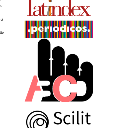
do
ou
ção