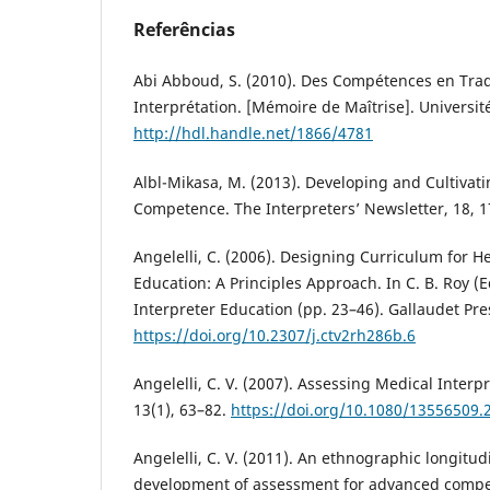
Referências
Abi Abboud, S. (2010). Des Compétences en Trad
Interprétation. [Mémoire de Maîtrise]. Universit
http://hdl.handle.net/1866/4781
Albl-Mikasa, M. (2013). Developing and Cultivati
Competence. The Interpreters’ Newsletter, 18, 1
Angelelli, C. (2006). Designing Curriculum for H
Education: A Principles Approach. In C. B. Roy (
Interpreter Education (pp. 23–46). Gallaudet Pre
https://doi.org/10.2307/j.ctv2rh286b.6
Angelelli, C. V. (2007). Assessing Medical Interp
13(1), 63–82.
https://doi.org/10.1080/13556509
Angelelli, C. V. (2011). An ethnographic longitu
development of assessment for advanced compe