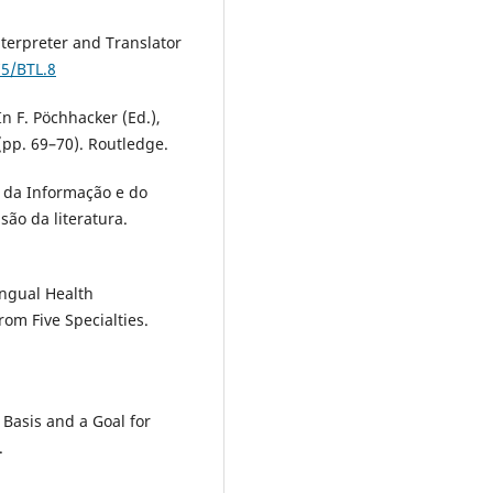
nterpreter and Translator
75/BTL.8
n F. Pöchhacker (Ed.),
(pp. 69–70). Routledge.
ão da Informação e do
são da literatura.
lingual Health
om Five Specialties.
 Basis and a Goal for
.