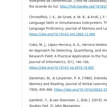
intérprete de conferências. [Tese de Doutorado]
Rio Grande do Sul.
http://hdl.handle.net/10183
Christoffels, I. K., de Groot, A. M. B., & Kroll, J.
Language Skills in Simultaneous Interpreters: T
Language Proficiency. Journal of Memory and La
https://doi.org/10.1016/j.jml.2005.12.004
Cobo, M. J., López-Herrera, A. G., Herrera-Viedma,
An Approach for Detecting, Quantifying, and Visu
Research Field: A Practical Application to the Fuz
Journal of Informetrics, 5(1), 146–166.
https://doi.org/10.1016/j.joi.2010.10.002
Daneman, M., & Carpenter, P. A. (1980). Individ
Memory and Reading. Journal of Verbal Learning
19(4), 450–466.
https://doi.org/10.1016/s0022-5
Gambier, Y., & van Doorslaer, L. (Eds.). (2010). 
Studies (Vol. 3). John Benjamins.