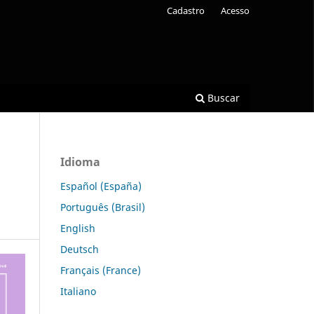
Cadastro
Acesso
Buscar
Idioma
Español (España)
Português (Brasil)
English
Deutsch
Français (France)
Italiano