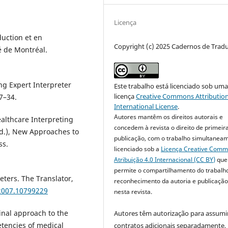
Licença
uction et en
Copyright (c) 2025 Cadernos de Trad
é de Montréal.
ng Expert Interpreter
Este trabalho está licenciado sob um
licença
Creative Commons Attribution
7–34.
International License
.
Autores mantêm os direitos autorais e
ealthcare Interpreting
concedem à revista o direito de primeir
Ed.), New Approaches to
publicação, com o trabalho simultanea
ss.
licenciado sob a
Licença Creative Com
Atribuição 4.0 Internacional (CC BY)
que
permite o compartilhamento do trabalh
reters. The Translator,
reconhecimento da autoria e publicação 
.2007.10799229
nesta revista.
dinal approach to the
Autores têm autorização para assumi
tencies of medical
contratos adicionais separadamente,