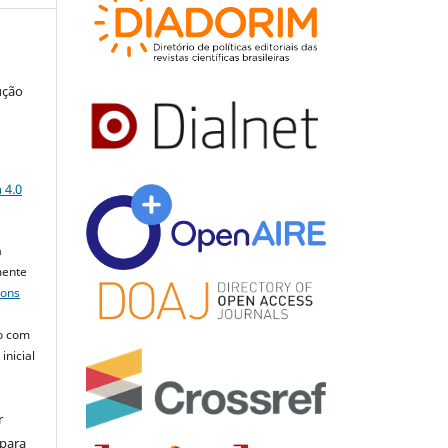
ução
a
 4.0
a
mente
mons
o com
inicial
r
 para