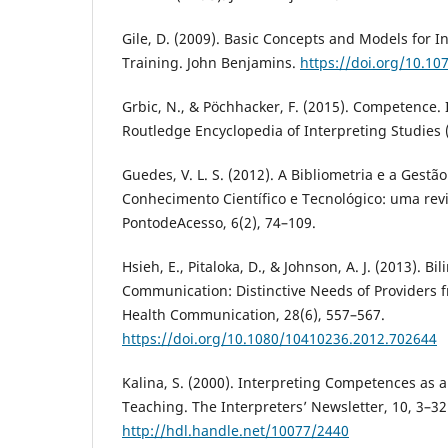
Gile, D. (2009). Basic Concepts and Models for I
Training. John Benjamins.
https://doi.org/10.10
Grbic, N., & Pöchhacker, F. (2015). Competence. I
Routledge Encyclopedia of Interpreting Studies 
Guedes, V. L. S. (2012). A Bibliometria e a Gest
Conhecimento Científico e Tecnológico: uma revi
PontodeAcesso, 6(2), 74–109.
Hsieh, E., Pitaloka, D., & Johnson, A. J. (2013). Bi
Communication: Distinctive Needs of Providers fr
Health Communication, 28(6), 557–567.
https://doi.org/10.1080/10410236.2012.702644
Kalina, S. (2000). Interpreting Competences as a
Teaching. The Interpreters’ Newsletter, 10, 3–32
http://hdl.handle.net/10077/2440