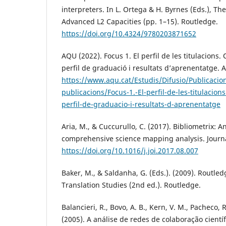
interpreters. In L. Ortega & H. Byrnes (Eds.), Th
Advanced L2 Capacities (pp. 1–15). Routledge.
https://doi.org/10.4324/9780203871652
AQU (2022). Focus 1. El perfil de les titulacions.
perfil de graduació i resultats d’aprenentatge.
https://www.aqu.cat/Estudis/Difusio/Publicacio
publicacions/Focus-1.-El-perfil-de-les-titulacion
perfil-de-graduacio-i-resultats-d-aprenentatge
Aria, M., & Cuccurullo, C. (2017). Bibliometrix: An
comprehensive science mapping analysis. Journal
https://doi.org/10.1016/j.joi.2017.08.007
Baker, M., & Saldanha, G. (Eds.). (2009). Routle
Translation Studies (2nd ed.). Routledge.
Balancieri, R., Bovo, A. B., Kern, V. M., Pacheco, R
(2005). A análise de redes de colaboração cientí