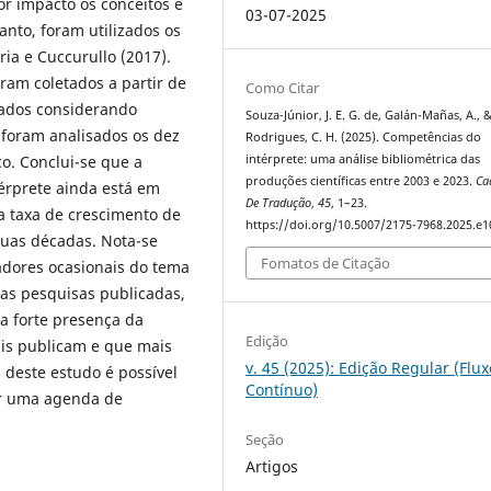
ior impacto os conceitos e
03-07-2025
anto, foram utilizados os
ia e Cuccurullo (2017).
ram coletados a partir de
Como Citar
rados considerando
Souza-Júnior, J. E. G. de, Galán-Mañas, A., 
, foram analisados os dez
Rodrigues, C. H. (2025). Competências do
intérprete: uma análise bibliométrica das
o. Conclui-se que a
produções científicas entre 2003 e 2023.
Ca
érprete ainda está em
De Tradução
,
45
, 1–23.
a taxa de crescimento de
https://doi.org/10.5007/2175-7968.2025.e
uas décadas. Nota-se
Fomatos de Citação
dores ocasionais do tema
nas pesquisas publicadas,
a forte presença da
Edição
is publicam e que mais
v. 45 (2025): Edição Regular (Flux
s deste estudo é possível
Contínuo)
or uma agenda de
Seção
Artigos