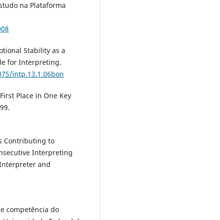
studo na Plataforma
008
tional Stability as a
e for Interpreting.
075/intp.13.1.06bon
 First Place in One Key
99.
rs Contributing to
nsecutive Interpreting
Interpreter and
de competência do