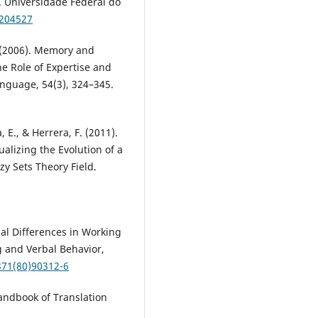
. Universidade Federal do
/204527
 F. (2006). Memory and
he Role of Expertise and
nguage, 54(3), 324–345.
 E., & Herrera, F. (2011).
alizing the Evolution of a
zy Sets Theory Field.
ual Differences in Working
 and Verbal Behavior,
371(80)90312-6
Handbook of Translation