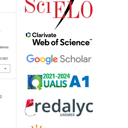
&
dernos
101907
o