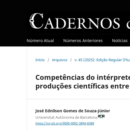
Número Atual
Números Anteriores
Notícias
Início
/
Arquivos
/
v. 45 (2025): Edição Regular (Fl
Competências do intérprete
produções científicas entre
José Ednilson Gomes de Souza-Júnior
Universitat Autònoma de Barcelona
https://orcid.org/0000-0002-3894-8388