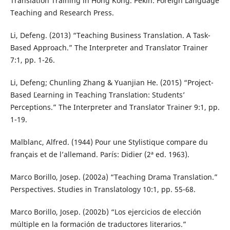
Translation Training in Hong Kong. Pekín: Foreign Language
Teaching and Research Press.
Li, Defeng. (2013) “Teaching Business Translation. A Task-
Based Approach.” The Interpreter and Translator Trainer
7:1, pp. 1-26.
Li, Defeng; Chunling Zhang & Yuanjian He. (2015) “Project-
Based ¨Learning in Teaching Translation: Students’
Perceptions.” The Interpreter and Translator Trainer 9:1, pp.
1-19.
Malblanc, Alfred. (1944) Pour une Stylistique compare du
français et de l’allemand. París: Didier (2ª ed. 1963).
Marco Borillo, Josep. (2002a) “Teaching Drama Translation.”
Perspectives. Studies in Translatology 10:1, pp. 55-68.
Marco Borillo, Josep. (2002b) “Los ejercicios de elección
múltiple en la formación de traductores literarios.”