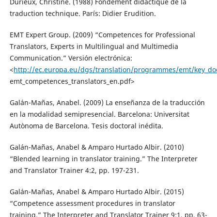
Durieux, Christine. (1988) Fondement didactique de la
traduction technique. París: Didier Erudition.
EMT Expert Group. (2009) “Competences for Professional
Translators, Experts in Multilingual and Multimedia
Communication.” Versión electrónica:
<
http://ec.europa.eu/dgs/translation/programmes/emt/key_d
emt_competences_translators_en.pdf>
Galán-Mañas, Anabel. (2009) La enseñanza de la traducción
en la modalidad semipresencial. Barcelona: Universitat
Autònoma de Barcelona. Tesis doctoral inédita.
Galán-Mañas, Anabel & Amparo Hurtado Albir. (2010)
“Blended learning in translator training.” The Interpreter
and Translator Trainer 4:2, pp. 197-231.
Galán-Mañas, Anabel & Amparo Hurtado Albir. (2015)
“Competence assessment procedures in translator
training.” The Interpreter and Translator Trainer 9:1, pp. 63-