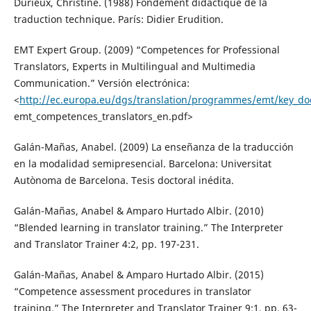
Durieux, Christine. (1988) Fondement didactique de la
traduction technique. París: Didier Erudition.
EMT Expert Group. (2009) “Competences for Professional
Translators, Experts in Multilingual and Multimedia
Communication.” Versión electrónica:
<
http://ec.europa.eu/dgs/translation/programmes/emt/key_d
emt_competences_translators_en.pdf>
Galán-Mañas, Anabel. (2009) La enseñanza de la traducción
en la modalidad semipresencial. Barcelona: Universitat
Autònoma de Barcelona. Tesis doctoral inédita.
Galán-Mañas, Anabel & Amparo Hurtado Albir. (2010)
“Blended learning in translator training.” The Interpreter
and Translator Trainer 4:2, pp. 197-231.
Galán-Mañas, Anabel & Amparo Hurtado Albir. (2015)
“Competence assessment procedures in translator
training.” The Interpreter and Translator Trainer 9:1, pp. 63-