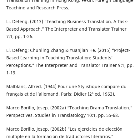
Translation Training in Hong Kong. Pekín: Foreign Language
Teaching and Research Press.
Li, Defeng. (2013) “Teaching Business Translation. A Task-
Based Approach.” The Interpreter and Translator Trainer
7:1, pp. 1-26.
Li, Defeng; Chunling Zhang & Yuanjian He. (2015) “Project-
Based ¨Learning in Teaching Translation: Students’
Perceptions.” The Interpreter and Translator Trainer 9:1, pp.
1-19.
Malblanc, Alfred. (1944) Pour une Stylistique compare du
français et de l’allemand. París: Didier (2ª ed. 1963).
Marco Borillo, Josep. (2002a) “Teaching Drama Translation.”
Perspectives. Studies in Translatology 10:1, pp. 55-68.
Marco Borillo, Josep. (2002b) “Los ejercicios de elección
múltiple en la formación de traductores literarios.”