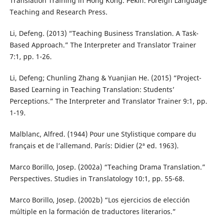
Translation Training in Hong Kong. Pekín: Foreign Language
Teaching and Research Press.
Li, Defeng. (2013) “Teaching Business Translation. A Task-
Based Approach.” The Interpreter and Translator Trainer
7:1, pp. 1-26.
Li, Defeng; Chunling Zhang & Yuanjian He. (2015) “Project-
Based ¨Learning in Teaching Translation: Students’
Perceptions.” The Interpreter and Translator Trainer 9:1, pp.
1-19.
Malblanc, Alfred. (1944) Pour une Stylistique compare du
français et de l’allemand. París: Didier (2ª ed. 1963).
Marco Borillo, Josep. (2002a) “Teaching Drama Translation.”
Perspectives. Studies in Translatology 10:1, pp. 55-68.
Marco Borillo, Josep. (2002b) “Los ejercicios de elección
múltiple en la formación de traductores literarios.”