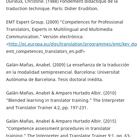
Durieux, Christine. (1988) Fondement didactique de la
traduction technique. París: Didier Erudition.
EMT Expert Group. (2009) “Competences for Professional
Translators, Experts in Multilingual and Multimedia
Communication.” Versión electrónica:
<
http://ec.europa.eu/dgs/translation/programmes/emt/key_d
emt_competences_translators_en.pdf>
Galán-Mañas, Anabel. (2009) La enseñanza de la traducción
en la modalidad semipresencial. Barcelona: Universitat
Autònoma de Barcelona. Tesis doctoral inédita.
Galán-Mañas, Anabel & Amparo Hurtado Albir. (2010)
“Blended learning in translator training.” The Interpreter
and Translator Trainer 4:2, pp. 197-231.
Galán-Mañas, Anabel & Amparo Hurtado Albir. (2015)
“Competence assessment procedures in translator
training.” The Interpreter and Translator Trainer 9:1, pp. 63-