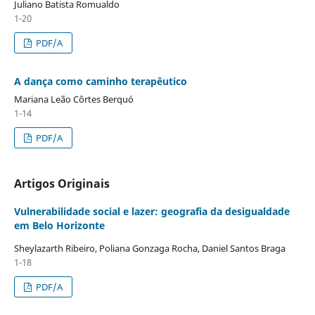
Juliano Batista Romualdo
1-20
PDF/A
A dança como caminho terapêutico
Mariana Leão Côrtes Berquó
1-14
PDF/A
Artigos Originais
Vulnerabilidade social e lazer: geografia da desigualdade
em Belo Horizonte
Sheylazarth Ribeiro, Poliana Gonzaga Rocha, Daniel Santos Braga
1-18
PDF/A