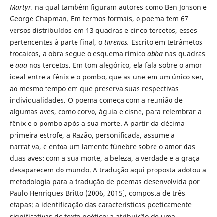
Martyr,
na qual também figuram autores como Ben Jonson e
George Chapman. Em termos formais, o poema tem 67
versos distribuídos em 13 quadras e cinco tercetos, esses
pertencentes à parte final, o
threnos.
Escrito em tetrâmetos
trocaicos, a obra segue o esquema rímico
abba
nas quadras
e
aaa
nos tercetos. Em tom alegórico, ela fala sobre o amor
ideal entre a fênix e o pombo, que as une em um único ser,
ao mesmo tempo em que preserva suas respectivas
individualidades. O poema começa com a reunião de
algumas aves, como corvo, águia e cisne, para relembrar a
fênix e o pombo após a sua morte. A partir da décima-
primeira estrofe, a Razão, personificada, assume a
narrativa, e entoa um lamento fúnebre sobre o amor das
duas aves: com a sua morte, a beleza, a verdade e a graça
desaparecem do mundo. A tradução aqui proposta adotou a
metodologia para a tradução de poemas desenvolvida por
Paulo Henriques Britto (2006, 2015), composta de três
etapas: a identificação das características poeticamente
significativas do texto poético; a atribuição de uma