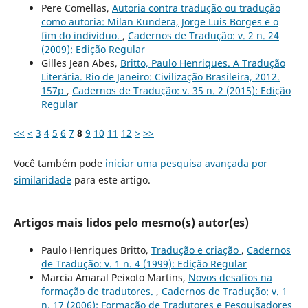
Pere Comellas,
Autoria contra tradução ou tradução
como autoria: Milan Kundera, Jorge Luis Borges e o
fim do indivíduo.
,
Cadernos de Tradução: v. 2 n. 24
(2009): Edição Regular
Gilles Jean Abes,
Britto, Paulo Henriques. A Tradução
Literária. Rio de Janeiro: Civilização Brasileira, 2012.
157p
,
Cadernos de Tradução: v. 35 n. 2 (2015): Edição
Regular
<<
<
3
4
5
6
7
8
9
10
11
12
>
>>
Você também pode
iniciar uma pesquisa avançada por
similaridade
para este artigo.
Artigos mais lidos pelo mesmo(s) autor(es)
Paulo Henriques Britto,
Tradução e criação
,
Cadernos
de Tradução: v. 1 n. 4 (1999): Edição Regular
Marcia Amaral Peixoto Martins,
Novos desafios na
formação de tradutores.
,
Cadernos de Tradução: v. 1
n. 17 (2006): Formação de Tradutores e Pesquisadores