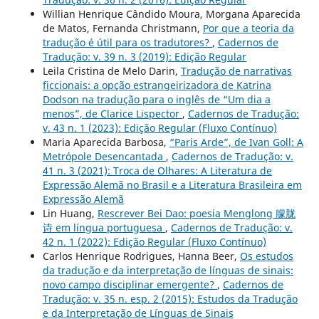
Willian Henrique Cândido Moura, Morgana Aparecida
de Matos, Fernanda Christmann,
Por que a teoria da
tradução é útil para os tradutores?
,
Cadernos de
Tradução: v. 39 n. 3 (2019): Edição Regular
Leila Cristina de Melo Darin,
Tradução de narrativas
ficcionais: a opção estrangeirizadora de Katrina
Dodson na tradução para o inglês de “Um dia a
menos”, de Clarice Lispector
,
Cadernos de Tradução:
v. 43 n. 1 (2023): Edição Regular (Fluxo Contínuo)
Maria Aparecida Barbosa,
“Paris Arde”, de Ivan Goll: A
Metrópole Desencantada
,
Cadernos de Tradução: v.
41 n. 3 (2021): Troca de Olhares: A Literatura de
Expressão Alemã no Brasil e a Literatura Brasileira em
Expressão Alemã
Lin Huang,
Rescrever Bei Dao: poesia Menglong 朦胧
诗 em língua portuguesa
,
Cadernos de Tradução: v.
42 n. 1 (2022): Edição Regular (Fluxo Contínuo)
Carlos Henrique Rodrigues, Hanna Beer,
Os estudos
da tradução e da interpretação de línguas de sinais:
novo campo disciplinar emergente?
,
Cadernos de
Tradução: v. 35 n. esp. 2 (2015): Estudos da Tradução
e da Interpretação de Línguas de Sinais