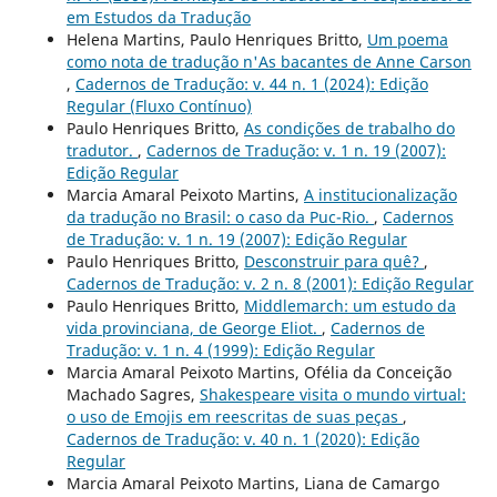
em Estudos da Tradução
Helena Martins, Paulo Henriques Britto,
Um poema
como nota de tradução n'As bacantes de Anne Carson
,
Cadernos de Tradução: v. 44 n. 1 (2024): Edição
Regular (Fluxo Contínuo)
Paulo Henriques Britto,
As condições de trabalho do
tradutor.
,
Cadernos de Tradução: v. 1 n. 19 (2007):
Edição Regular
Marcia Amaral Peixoto Martins,
A institucionalização
da tradução no Brasil: o caso da Puc-Rio.
,
Cadernos
de Tradução: v. 1 n. 19 (2007): Edição Regular
Paulo Henriques Britto,
Desconstruir para quê?
,
Cadernos de Tradução: v. 2 n. 8 (2001): Edição Regular
Paulo Henriques Britto,
Middlemarch: um estudo da
vida provinciana, de George Eliot.
,
Cadernos de
Tradução: v. 1 n. 4 (1999): Edição Regular
Marcia Amaral Peixoto Martins, Ofélia da Conceição
Machado Sagres,
Shakespeare visita o mundo virtual:
o uso de Emojis em reescritas de suas peças
,
Cadernos de Tradução: v. 40 n. 1 (2020): Edição
Regular
Marcia Amaral Peixoto Martins, Liana de Camargo