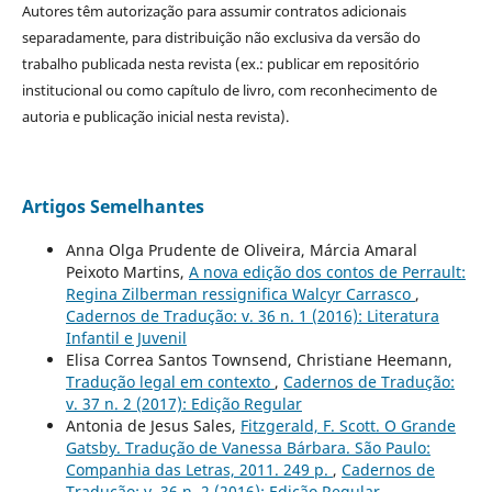
Autores têm autorização para assumir contratos adicionais
separadamente, para distribuição não exclusiva da versão do
trabalho publicada nesta revista (ex.: publicar em repositório
institucional ou como capítulo de livro, com reconhecimento de
autoria e publicação inicial nesta revista).
Artigos Semelhantes
Anna Olga Prudente de Oliveira, Márcia Amaral
Peixoto Martins,
A nova edição dos contos de Perrault:
Regina Zilberman ressignifica Walcyr Carrasco
,
Cadernos de Tradução: v. 36 n. 1 (2016): Literatura
Infantil e Juvenil
Elisa Correa Santos Townsend, Christiane Heemann,
Tradução legal em contexto
,
Cadernos de Tradução:
v. 37 n. 2 (2017): Edição Regular
Antonia de Jesus Sales,
Fitzgerald, F. Scott. O Grande
Gatsby. Tradução de Vanessa Bárbara. São Paulo:
Companhia das Letras, 2011. 249 p.
,
Cadernos de
Tradução: v. 36 n. 2 (2016): Edição Regular