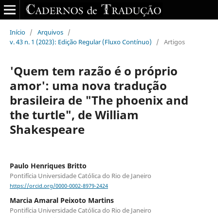
Início
/
Arquivos
/
v. 43 n. 1 (2023): Edição Regular (Fluxo Contínuo)
/
Artigos
'Quem tem razão é o próprio
amor': uma nova tradução
brasileira de "The phoenix and
the turtle", de William
Shakespeare
Paulo Henriques Britto
Pontifícia Universidade Católica do Rio de Janeiro
https://orcid.org/0000-0002-8979-2424
Marcia Amaral Peixoto Martins
Pontifícia Universidade Católica do Rio de Janeiro