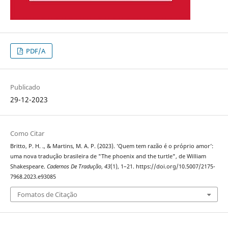
PDF/A
Publicado
29-12-2023
Como Citar
Britto, P. H. ., & Martins, M. A. P. (2023). ’Quem tem razão é o próprio amor’:
uma nova tradução brasileira de "The phoenix and the turtle", de William
Shakespeare.
Cadernos De Tradução
,
43
(1), 1–21. https://doi.org/10.5007/2175-
7968.2023.e93085
Fomatos de Citação