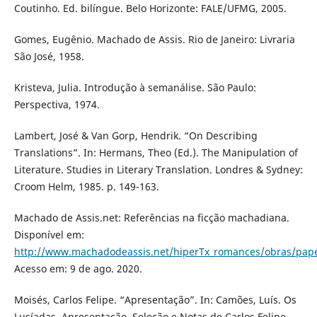
Coutinho. Ed. bilíngue. Belo Horizonte: FALE/UFMG, 2005.
Gomes, Eugênio. Machado de Assis. Rio de Janeiro: Livraria
São José, 1958.
Kristeva, Julia. Introdução à semanálise. São Paulo:
Perspectiva, 1974.
Lambert, José & Van Gorp, Hendrik. “On Describing
Translations”. In: Hermans, Theo (Ed.). The Manipulation of
Literature. Studies in Literary Translation. Londres & Sydney:
Croom Helm, 1985. p. 149-163.
Machado de Assis.net: Referências na ficção machadiana.
Disponível em:
http://www.machadodeassis.net/hiperTx_romances/obras/pape
Acesso em: 9 de ago. 2020.
Moisés, Carlos Felipe. “Apresentação”. In: Camões, Luís. Os
Lusíadas. Apresentação, Seleção e Notas de Carlos Felipe