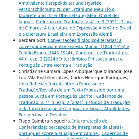
Ambivalente Perspektivität und Hybride
Versprachlichung zu der Erzählung Meu Tio o
Iauaretê und Ihrer Übersetzung Mein Onkel der
Jaguar
,
Cadernos de Tradução: v. 41 n. 3 (2021): Troca
de Olhares: A Literatura de Expressão Alemã no Brasil
e a Literatura Brasileira em Expressão Alemã
Barbara Gori,
Conversações filológico-literárias: a
correspondência entre Ernesto Monaci (1844-1918) e
Teófilo Braga (1843-1924)
,
Cadernos de Tradução: v.
44 n. esp. 3 (2024): Intercâmbios Finisseculares: o
Português Entre Norma e Tradução
Christianne Câmara Lopes Albuquerque Miranda, José
Luiz Vila Real Gonçalves, Carlos Henrique Rodrigues,
Uma Reflexão Inicial sobre o Processo de
Tradução/Revisão de um Texto Produzido por uma
pessoa Surda em Português Escrito
,
Cadernos de
Tradução: v. 41 n. esp. 2 (2021): Estudos da Tradução
e da Interpretação de Línguas de Sinais: Atualidades,
Perspectivas e Desafios
Tiago Coimbra Nogueira,
Interpretação de
Conferências: percepção de intérpretes de Libras-
português sobre a atuação em cabine
,
Cadernos de