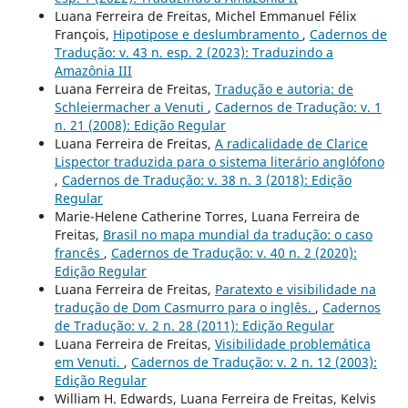
Luana Ferreira de Freitas, Michel Emmanuel Félix
François,
Hipotipose e deslumbramento
,
Cadernos de
Tradução: v. 43 n. esp. 2 (2023): Traduzindo a
Amazônia III
Luana Ferreira de Freitas,
Tradução e autoria: de
Schleiermacher a Venuti
,
Cadernos de Tradução: v. 1
n. 21 (2008): Edição Regular
Luana Ferreira de Freitas,
A radicalidade de Clarice
Lispector traduzida para o sistema literário anglófono
,
Cadernos de Tradução: v. 38 n. 3 (2018): Edição
Regular
Marie-Helene Catherine Torres, Luana Ferreira de
Freitas,
Brasil no mapa mundial da tradução: o caso
francês
,
Cadernos de Tradução: v. 40 n. 2 (2020):
Edição Regular
Luana Ferreira de Freitas,
Paratexto e visibilidade na
tradução de Dom Casmurro para o inglês.
,
Cadernos
de Tradução: v. 2 n. 28 (2011): Edição Regular
Luana Ferreira de Freitas,
Visibilidade problemática
em Venuti.
,
Cadernos de Tradução: v. 2 n. 12 (2003):
Edição Regular
William H. Edwards, Luana Ferreira de Freitas, Kelvis