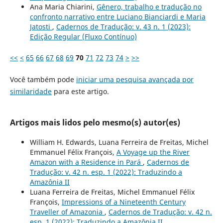
Ana Maria Chiarini,
Gênero, trabalho e tradução no
confronto narrativo entre Luciano Bianciardi e Maria
Jatosti
,
Cadernos de Tradução: v. 43 n. 1 (2023):
Edição Regular (Fluxo Contínuo)
<<
<
65
66
67
68
69
70
71
72
73
74
>
>>
Você também pode
iniciar uma pesquisa avançada por
similaridade
para este artigo.
Artigos mais lidos pelo mesmo(s) autor(es)
William H. Edwards, Luana Ferreira de Freitas, Michel
Emmanuel Félix François,
A Voyage up the River
Amazon with a Residence in Pará
,
Cadernos de
Tradução: v. 42 n. esp. 1 (2022): Traduzindo a
Amazônia II
Luana Ferreira de Freitas, Michel Emmanuel Félix
François,
Impressions of a Nineteenth Century
Traveller of Amazonia
,
Cadernos de Tradução: v. 42 n.
esp. 1 (2022): Traduzindo a Amazônia II