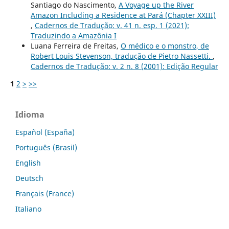
Santiago do Nascimento,
A Voyage up the River
Amazon Including a Residence at Pará (Chapter XXIII)
,
Cadernos de Tradução: v. 41 n. esp. 1 (2021):
Traduzindo a Amazônia I
Luana Ferreira de Freitas,
O médico e o monstro, de
Robert Louis Stevenson, tradução de Pietro Nassetti.
,
Cadernos de Tradução: v. 2 n. 8 (2001): Edição Regular
1
2
>
>>
Idioma
Español (España)
Português (Brasil)
English
Deutsch
Français (France)
Italiano