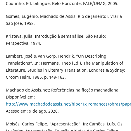
Coutinho. Ed. bilíngue. Belo Horizonte: FALE/UFMG, 2005.
Gomes, Eugênio. Machado de Assis. Rio de Janeiro: Livraria
São José, 1958.
Kristeva, Julia. Introdução à semanálise. São Paulo:
Perspectiva, 1974.
Lambert, José & Van Gorp, Hendrik. “On Describing
Translations”. In: Hermans, Theo (Ed.). The Manipulation of
Literature. Studies in Literary Translation. Londres & Sydney:
Croom Helm, 1985. p. 149-163.
Machado de Assis.net: Referências na ficção machadiana.
Disponível em:
http://www.machadodeassis.net/hiperTx_romances/obras/pape
Acesso em: 9 de ago. 2020.
Moisés, Carlos Felipe. “Apresentação”. In: Camões, Luís. Os
Lusíadas. Apresentação, Seleção e Notas de Carlos Felipe