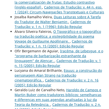
la comercialización de frutas: Estudio contrastivo
(inglés-español)
,
Cadernos de Tradução: v. 44 n. esp.
1 (2024): Circum-Navegações Transtextuais e Culturais
Josalba Ramalho Vieira,
Duas Leituras sobre A Tarefa
do Tradutor de Walter Benjamin
,
Cadernos de
Tradução: v. 1 n. 1 (1996): Edição Regular
Álvaro Silveira Faleiros,
O Tipográfico e o topográfico
na tradução poética: a visilegibilidade do poema
Voyage de Guillaume Apollinaire.
,
Cadernos de
Tradução: v. 1 n. 15 (2005): Edição Regular
Ofir Bergemann de Aguiar,
Iracéma, de Lebesgue, e o
“programa de barbarização estranhante da
linguagem” de Alencar.
,
Cadernos de Tradução: v. 1
n. 15 (2005): Edição Regular
Lucyana do Amaral Brilhante,
Equus: a construção do
personagem Alan Strang na tradução
cinematográfica.
,
Cadernos de Tradução: v. 2 n. 16
(2005): Edição Regular
Geraldo Luiz de Carvalho Neto,
Haroldo de Campos e
Martin Buber como tradutores bíblicos: semelhanças
e diferenças em suas agendas analisadas à luz da
Teoria da Relevância.
,
Cadernos de Tradução: v. 2 n.