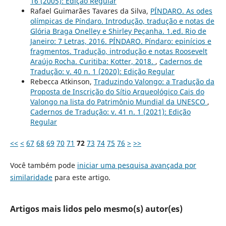
16 (2005): Edição Regular
Rafael Guimarães Tavares da Silva,
PÍNDARO. As odes
olímpicas de Píndaro. Introdução, tradução e notas de
Glória Braga Onelley e Shirley Peçanha. 1.ed. Rio de
Janeiro: 7 Letras, 2016. PÍNDARO. Píndaro: epinícios e
fragmentos. Tradução, introdução e notas Roosevelt
Araújo Rocha. Curitiba: Kotter, 2018.
,
Cadernos de
Tradução: v. 40 n. 1 (2020): Edição Regular
Rebecca Atkinson,
Traduzindo Valongo: a Tradução da
Proposta de Inscrição do Sítio Arqueológico Cais do
Valongo na lista do Patrimônio Mundial da UNESCO
,
Cadernos de Tradução: v. 41 n. 1 (2021): Edição
Regular
<<
<
67
68
69
70
71
72
73
74
75
76
>
>>
Você também pode
iniciar uma pesquisa avançada por
similaridade
para este artigo.
Artigos mais lidos pelo mesmo(s) autor(es)