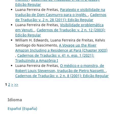
Edição Regular
Luana Ferreira de Freitas,
Paratexto e visibilidade na
tradução de Dom Casmurro para o inglês.
,
Cadernos
de Tradução: v. 2 n. 28 (2011): Edição Regular
Luana Ferreira de Freitas,
Visibilidade problemática
em Venuti.
,
Cadernos de Tradução: v. 2 n. 12 (2003):
Edição Regular
William H. Edwards, Luana Ferreira de Freitas, Kelvis
Santiago do Nascimento,
A Voyage up the River
Amazon Including a Residence at Pará (Chapter XXIII)
,
Cadernos de Tradução: v. 41 n. esp. 1 (2021):
Traduzindo a Amazônia I
Luana Ferreira de Freitas,
O médico e o monstro, de
Robert Louis Stevenson, tradução de Pietro Nassetti.
,
Cadernos de Tradução: v. 2 n. 8 (2001): Edição Regular
1
2
>
>>
Idioma
Español (España)