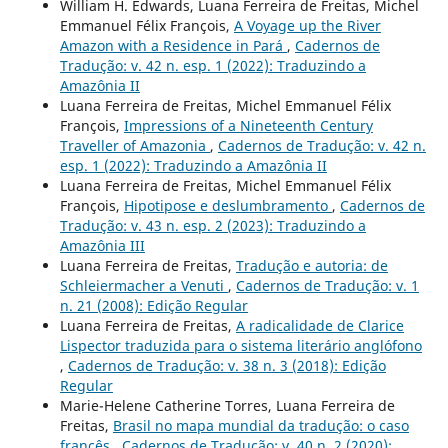
William H. Edwards, Luana Ferreira de Freitas, Michel
Emmanuel Félix François,
A Voyage up the River
Amazon with a Residence in Pará
,
Cadernos de
Tradução: v. 42 n. esp. 1 (2022): Traduzindo a
Amazônia II
Luana Ferreira de Freitas, Michel Emmanuel Félix
François,
Impressions of a Nineteenth Century
Traveller of Amazonia
,
Cadernos de Tradução: v. 42 n.
esp. 1 (2022): Traduzindo a Amazônia II
Luana Ferreira de Freitas, Michel Emmanuel Félix
François,
Hipotipose e deslumbramento
,
Cadernos de
Tradução: v. 43 n. esp. 2 (2023): Traduzindo a
Amazônia III
Luana Ferreira de Freitas,
Tradução e autoria: de
Schleiermacher a Venuti
,
Cadernos de Tradução: v. 1
n. 21 (2008): Edição Regular
Luana Ferreira de Freitas,
A radicalidade de Clarice
Lispector traduzida para o sistema literário anglófono
,
Cadernos de Tradução: v. 38 n. 3 (2018): Edição
Regular
Marie-Helene Catherine Torres, Luana Ferreira de
Freitas,
Brasil no mapa mundial da tradução: o caso
francês
,
Cadernos de Tradução: v. 40 n. 2 (2020):