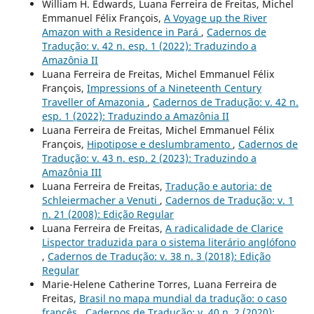
William H. Edwards, Luana Ferreira de Freitas, Michel
Emmanuel Félix François,
A Voyage up the River
Amazon with a Residence in Pará
,
Cadernos de
Tradução: v. 42 n. esp. 1 (2022): Traduzindo a
Amazônia II
Luana Ferreira de Freitas, Michel Emmanuel Félix
François,
Impressions of a Nineteenth Century
Traveller of Amazonia
,
Cadernos de Tradução: v. 42 n.
esp. 1 (2022): Traduzindo a Amazônia II
Luana Ferreira de Freitas, Michel Emmanuel Félix
François,
Hipotipose e deslumbramento
,
Cadernos de
Tradução: v. 43 n. esp. 2 (2023): Traduzindo a
Amazônia III
Luana Ferreira de Freitas,
Tradução e autoria: de
Schleiermacher a Venuti
,
Cadernos de Tradução: v. 1
n. 21 (2008): Edição Regular
Luana Ferreira de Freitas,
A radicalidade de Clarice
Lispector traduzida para o sistema literário anglófono
,
Cadernos de Tradução: v. 38 n. 3 (2018): Edição
Regular
Marie-Helene Catherine Torres, Luana Ferreira de
Freitas,
Brasil no mapa mundial da tradução: o caso
francês
,
Cadernos de Tradução: v. 40 n. 2 (2020):