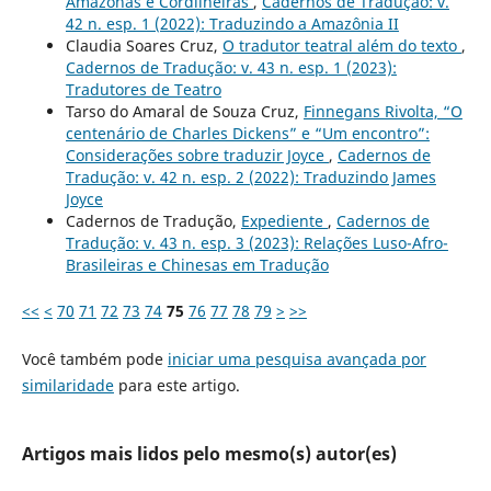
Amazonas e Cordilheiras
,
Cadernos de Tradução: v.
42 n. esp. 1 (2022): Traduzindo a Amazônia II
Claudia Soares Cruz,
O tradutor teatral além do texto
,
Cadernos de Tradução: v. 43 n. esp. 1 (2023):
Tradutores de Teatro
Tarso do Amaral de Souza Cruz,
Finnegans Rivolta, “O
centenário de Charles Dickens” e “Um encontro”:
Considerações sobre traduzir Joyce
,
Cadernos de
Tradução: v. 42 n. esp. 2 (2022): Traduzindo James
Joyce
Cadernos de Tradução,
Expediente
,
Cadernos de
Tradução: v. 43 n. esp. 3 (2023): Relações Luso-Afro-
Brasileiras e Chinesas em Tradução
<<
<
70
71
72
73
74
75
76
77
78
79
>
>>
Você também pode
iniciar uma pesquisa avançada por
similaridade
para este artigo.
Artigos mais lidos pelo mesmo(s) autor(es)