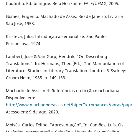
Coutinho. Ed. bilíngue. Belo Horizonte: FALE/UFMG, 2005.
Gomes, Eugênio. Machado de Assis. Rio de Janeiro: Livraria
São José, 1958.
Kristeva, Julia. Introdução à semanálise. São Paulo:
Perspectiva, 1974.
Lambert, José & Van Gorp, Hendrik. “On Describing
Translations”. In: Hermans, Theo (Ed.). The Manipulation of
Literature. Studies in Literary Translation. Londres & Sydney:
Croom Helm, 1985. p. 149-163.
Machado de Assis.net: Referências na ficção machadiana.
Disponível em:
http://www.machadodeassis.net/hiperTx_romances/obras/pape
Acesso em: 9 de ago. 2020.
Moisés, Carlos Felipe. “Apresentação”. In: Camões, Luís. Os
Lusíadas. Apresentação, Seleção e Notas de Carlos Felipe