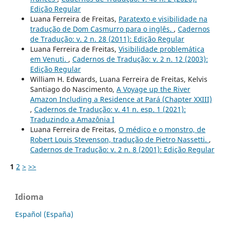
Edição Regular
Luana Ferreira de Freitas,
Paratexto e visibilidade na
tradução de Dom Casmurro para o inglês.
,
Cadernos
de Tradução: v. 2 n. 28 (2011): Edição Regular
Luana Ferreira de Freitas,
Visibilidade problemática
em Venuti.
,
Cadernos de Tradução: v. 2 n. 12 (2003):
Edição Regular
William H. Edwards, Luana Ferreira de Freitas, Kelvis
Santiago do Nascimento,
A Voyage up the River
Amazon Including a Residence at Pará (Chapter XXIII)
,
Cadernos de Tradução: v. 41 n. esp. 1 (2021):
Traduzindo a Amazônia I
Luana Ferreira de Freitas,
O médico e o monstro, de
Robert Louis Stevenson, tradução de Pietro Nassetti.
,
Cadernos de Tradução: v. 2 n. 8 (2001): Edição Regular
1
2
>
>>
Idioma
Español (España)