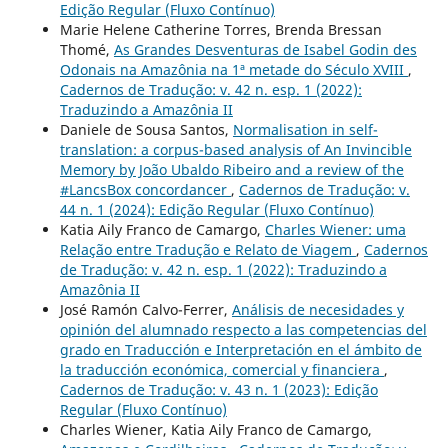
Edição Regular (Fluxo Contínuo)
Marie Helene Catherine Torres, Brenda Bressan
Thomé,
As Grandes Desventuras de Isabel Godin des
Odonais na Amazônia na 1ª metade do Século XVIII
,
Cadernos de Tradução: v. 42 n. esp. 1 (2022):
Traduzindo a Amazônia II
Daniele de Sousa Santos,
Normalisation in self-
translation: a corpus-based analysis of An Invincible
Memory by João Ubaldo Ribeiro and a review of the
#LancsBox concordancer
,
Cadernos de Tradução: v.
44 n. 1 (2024): Edição Regular (Fluxo Contínuo)
Katia Aily Franco de Camargo,
Charles Wiener: uma
Relação entre Tradução e Relato de Viagem
,
Cadernos
de Tradução: v. 42 n. esp. 1 (2022): Traduzindo a
Amazônia II
José Ramón Calvo-Ferrer,
Análisis de necesidades y
opinión del alumnado respecto a las competencias del
grado en Traducción e Interpretación en el ámbito de
la traducción económica, comercial y financiera
,
Cadernos de Tradução: v. 43 n. 1 (2023): Edição
Regular (Fluxo Contínuo)
Charles Wiener, Katia Aily Franco de Camargo,