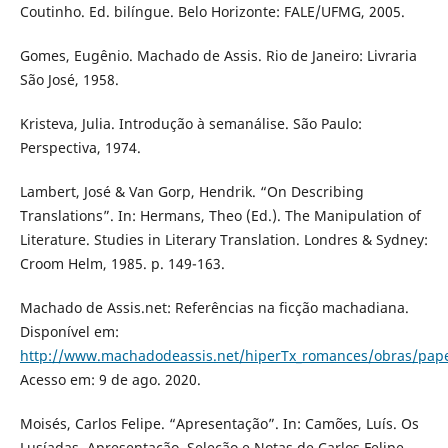
Coutinho. Ed. bilíngue. Belo Horizonte: FALE/UFMG, 2005.
Gomes, Eugênio. Machado de Assis. Rio de Janeiro: Livraria
São José, 1958.
Kristeva, Julia. Introdução à semanálise. São Paulo:
Perspectiva, 1974.
Lambert, José & Van Gorp, Hendrik. “On Describing
Translations”. In: Hermans, Theo (Ed.). The Manipulation of
Literature. Studies in Literary Translation. Londres & Sydney:
Croom Helm, 1985. p. 149-163.
Machado de Assis.net: Referências na ficção machadiana.
Disponível em:
http://www.machadodeassis.net/hiperTx_romances/obras/pape
Acesso em: 9 de ago. 2020.
Moisés, Carlos Felipe. “Apresentação”. In: Camões, Luís. Os
Lusíadas. Apresentação, Seleção e Notas de Carlos Felipe