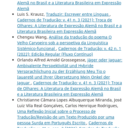
Alemã no Brasil e a Literatura Brasileira em Expressão
Alemã
Luis S. Krausz,
Traduzir: Escrever entre Línguas
,
Cadernos de Tradução: v. 41 n. 3 (2021): Troca de
Olhares: A Literatura de Expressão Alemã no Brasil e a
Literatura Brasileira em Expressão Alemã
Chengxu Wang,
Análise da tradução do poema O
Velho Carvoeiro sob a perspetiva da Linguística
Sistémico-funcional
,
Cadernos de Tradução: v. 42 n. 1
(2022): Edição Regular (Fluxo Contínuo)
Orlando Alfred Arnold Grossegesse,
Jäger oder Jaguar:
Ambivalente Perspektivität und Hybride
Versprachlichung zu der Erzählung Meu Tio o
Iauaretê und Ihrer Übersetzung Mein Onkel der
Jaguar
,
Cadernos de Tradução: v. 41 n. 3 (2021): Troca
de Olhares: A Literatura de Expressão Alemã no Brasil
e a Literatura Brasileira em Expressão Alemã
Christianne Câmara Lopes Albuquerque Miranda, José
Luiz Vila Real Gonçalves, Carlos Henrique Rodrigues,
Uma Reflexão Inicial sobre o Processo de
Tradução/Revisão de um Texto Produzido por uma
pessoa Surda em Português Escrito
,
Cadernos de