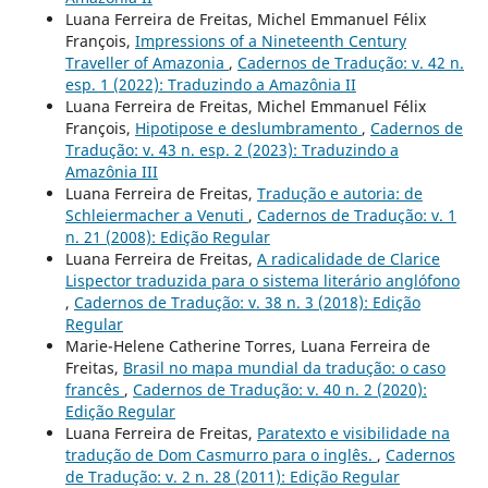
Luana Ferreira de Freitas, Michel Emmanuel Félix
François,
Impressions of a Nineteenth Century
Traveller of Amazonia
,
Cadernos de Tradução: v. 42 n.
esp. 1 (2022): Traduzindo a Amazônia II
Luana Ferreira de Freitas, Michel Emmanuel Félix
François,
Hipotipose e deslumbramento
,
Cadernos de
Tradução: v. 43 n. esp. 2 (2023): Traduzindo a
Amazônia III
Luana Ferreira de Freitas,
Tradução e autoria: de
Schleiermacher a Venuti
,
Cadernos de Tradução: v. 1
n. 21 (2008): Edição Regular
Luana Ferreira de Freitas,
A radicalidade de Clarice
Lispector traduzida para o sistema literário anglófono
,
Cadernos de Tradução: v. 38 n. 3 (2018): Edição
Regular
Marie-Helene Catherine Torres, Luana Ferreira de
Freitas,
Brasil no mapa mundial da tradução: o caso
francês
,
Cadernos de Tradução: v. 40 n. 2 (2020):
Edição Regular
Luana Ferreira de Freitas,
Paratexto e visibilidade na
tradução de Dom Casmurro para o inglês.
,
Cadernos
de Tradução: v. 2 n. 28 (2011): Edição Regular